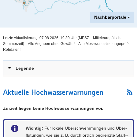
a
v
Nachbarportale
i
g
a
Hauptinhalt
Letzte Aktualisierung: 07.08.2026, 19:30
Uhr (MESZ – Mitteleuropäische
t
Sommerzeit)
–
Alle Angaben ohne Gewähr! – Alle Messwerte sind ungeprüfte
i
Rohdaten!
o
n
Legende
Aktuelle Hochwasserwarnungen
Zurzeit liegen keine Hochwasserwarnungen vor.
Wichtig:
Für lokale Über­schwemmungen und Über­
flutungen, wie sie z. B. durch örtlich begrenzte Stark­