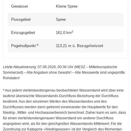
Gewässer
Kleine Spree
Flussgebiet
Spree
2
Einzugsgebiet
161,0
km
b
Pegelnullpunkt
113,21
m ü. Bezugshorizont
Letzte Aktualisierung: 07.08.2026, 00:30
Uhr (MESZ – Mitteleuropäische
Sommerzeit)
–
Alle Angaben ohne Gewähr! – Alle Messwerte sind ungeprüfte
Rohdaten!
a
Aus jedem viertelstundengenau beobachteten Wasserstand wird über eine
laufend überwachte Wasserstands-Durchfluss-Beziehung der Durchfluss
bestimmt. Aus den einzelnen Werten des Wasserstandes und des
Durchflusses werden dann getrennt voneinander die Hauptwerte für den
Niedrig-, Mittel- und Hochwasserbereich berechnet. Daher kann es sein, dass
für einen viertelstundengenauen Wasserstand ein anderer Durchfluss
angegeben wird, als für den gleichgroßen Wasserstands-Mittelwert. Für die
Zuordnung zur Kategorie »Niedrigwasser« ist der Vergleich des Momentan-