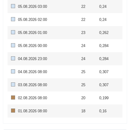
05.08.2026 03:00
22
0,24
05.08.2026 02:00
22
0,24
05.08.2026 01:00
23
0,262
05.08.2026 00:00
24
0,284
04.08.2026 23:00
24
0,284
04.08.2026 08:00
25
0,307
03.08.2026 08:00
25
0,307
02.08.2026 08:00
20
0,199
01.08.2026 08:00
18
0,16