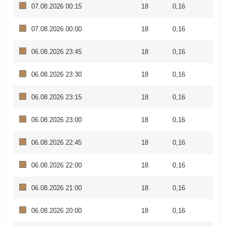
07.08.2026 00:15
18
0,16
07.08.2026 00:00
18
0,16
06.08.2026 23:45
18
0,16
06.08.2026 23:30
18
0,16
06.08.2026 23:15
18
0,16
06.08.2026 23:00
18
0,16
06.08.2026 22:45
18
0,16
06.08.2026 22:00
18
0,16
06.08.2026 21:00
18
0,16
06.08.2026 20:00
18
0,16