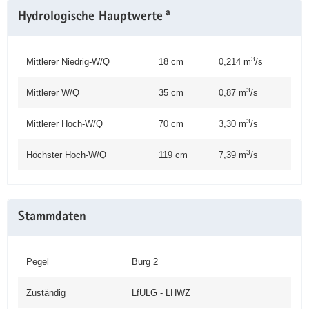
a
Hydrologische Hauptwerte
3
Mittlerer Niedrig-W/Q
18 cm
0,214 m
/s
3
Mittlerer W/Q
35 cm
0,87 m
/s
3
Mittlerer Hoch-W/Q
70 cm
3,30 m
/s
3
Höchster Hoch-W/Q
119 cm
7,39 m
/s
Stammdaten
Pegel
Burg 2
Zuständig
LfULG - LHWZ