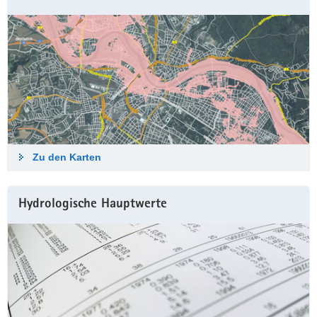
Zu den Karten
Hydrologische Haupt­werte