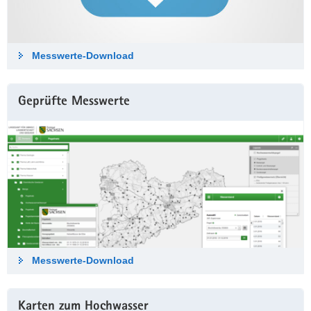
Messwerte-Down­load
Geprüfte Messwerte
Messwerte-Down­load
Karten zum Hochwasser