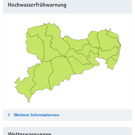
Hochwasserfrühwarnung
Weitere Informationen