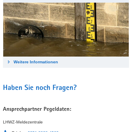
Weitere Informationen
Haben Sie noch Fragen?
Ansprechpartner Pegeldaten:
LHWZ-Meldezentrale