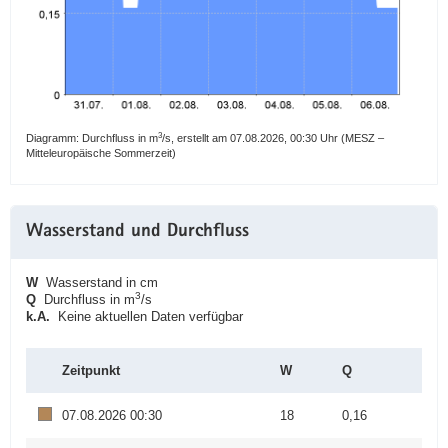
3
Diagramm: Durchfluss in m
/s, erstellt am 07.08.2026, 00:30 Uhr (MESZ –
Mitteleuropäische Sommerzeit)
Wasserstand und Durchfluss
W
Wasserstand in cm
3
Q
Durchfluss in m
/s
k.A.
Keine aktuellen Daten verfügbar
Zeitpunkt
W
Q
07.08.2026 00:30
18
0,16