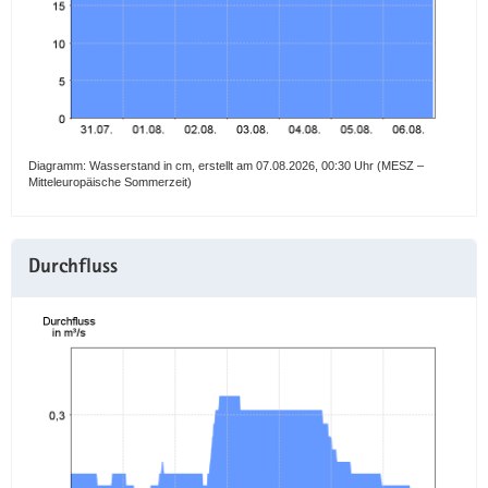
a
v
i
g
a
t
Diagramm: Wasserstand in cm, erstellt am 07.08.2026, 00:30 Uhr (MESZ –
i
Mitteleuropäische Sommerzeit)
o
n
Durchfluss