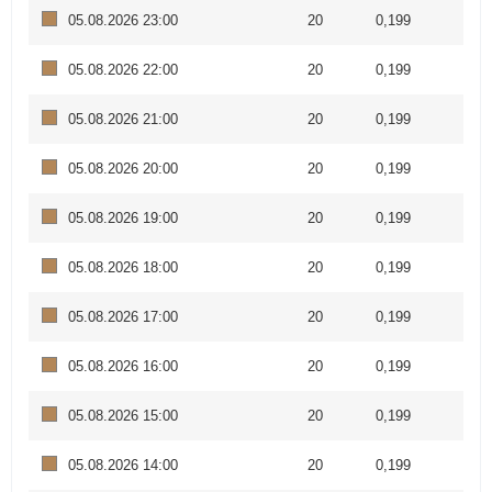
05.08.2026 23:00
20
0,199
05.08.2026 22:00
20
0,199
05.08.2026 21:00
20
0,199
05.08.2026 20:00
20
0,199
05.08.2026 19:00
20
0,199
05.08.2026 18:00
20
0,199
05.08.2026 17:00
20
0,199
05.08.2026 16:00
20
0,199
05.08.2026 15:00
20
0,199
05.08.2026 14:00
20
0,199