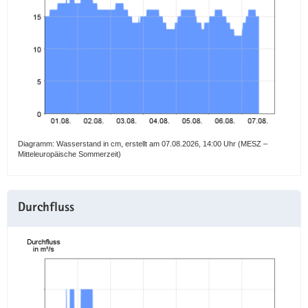
a
v
i
g
a
t
i
o
n
Diagramm: Wasserstand in cm, erstellt am 07.08.2026, 14:00 Uhr (MESZ –
Mitteleuropäische Sommerzeit)
Durchfluss