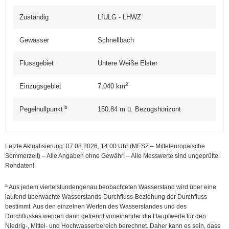
Zuständig
LfULG - LHWZ
Gewässer
Schnellbach
Flussgebiet
Untere Weiße Elster
2
Einzugsgebiet
7,040
km
b
Pegelnullpunkt
150,84
m ü. Bezugshorizont
Letzte Aktualisierung: 07.08.2026, 14:00
Uhr (MESZ – Mitteleuropäische
Sommerzeit)
–
Alle Angaben ohne Gewähr! – Alle Messwerte sind ungeprüfte
Rohdaten!
a
Aus jedem viertelstundengenau beobachteten Wasserstand wird über eine
laufend überwachte Wasserstands-Durchfluss-Beziehung der Durchfluss
bestimmt. Aus den einzelnen Werten des Wasserstandes und des
Durchflusses werden dann getrennt voneinander die Hauptwerte für den
Niedrig-, Mittel- und Hochwasserbereich berechnet. Daher kann es sein, dass