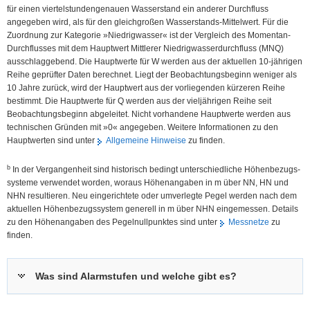
für einen viertelstundengenauen Wasserstand ein anderer Durchfluss
angegeben wird, als für den gleichgroßen Wasserstands-Mittelwert. Für die
Zuordnung zur Kategorie »Niedrigwasser« ist der Vergleich des Momentan-
Durchflusses mit dem Hauptwert Mittlerer Niedrig­wasser­durchfluss (MNQ)
ausschlaggebend. Die Hauptwerte für W werden aus der aktuellen 10-jährigen
Reihe geprüfter Daten berechnet. Liegt der Beobachtungsbeginn weniger als
10 Jahre zurück, wird der Hauptwert aus der vorliegenden kürzeren Reihe
bestimmt. Die Hauptwerte für Q werden aus der vieljährigen Reihe seit
Beobachtungsbeginn abgeleitet. Nicht vorhandene Hauptwerte werden aus
technischen Gründen mit »0« angegeben. Weitere Informationen zu den
Hauptwerten sind unter
Allgemeine Hinweise
zu finden.
b
In der Vergangenheit sind historisch bedingt unterschiedliche Höhen­bezugs­
systeme verwendet worden, woraus Höhen­angaben in m über NN, HN und
NHN resultieren. Neu eingerichtete oder umverlegte Pegel werden nach dem
aktuellen Höhen­bezugs­system generell in m über NHN eingemessen. Details
zu den Höhenangaben des Pegel­nullpunktes sind unter
Messnetze
zu
finden.
Was sind Alarmstufen und welche gibt es?