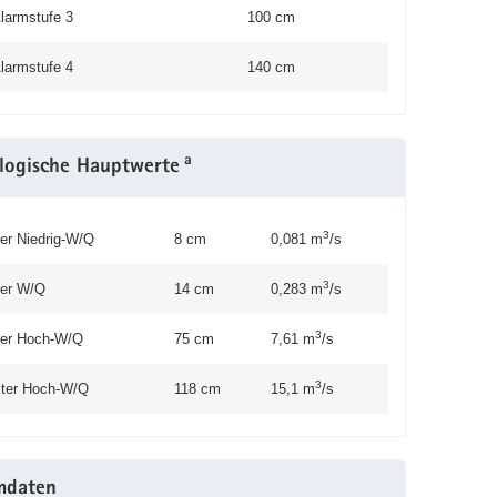
larmstufe 3
100 cm
larmstufe 4
140 cm
a
logische Hauptwerte
3
rer Niedrig-W/Q
8 cm
0,081 m
/s
3
rer W/Q
14 cm
0,283 m
/s
3
erer Hoch-W/Q
75 cm
7,61 m
/s
3
ter Hoch-W/Q
118 cm
15,1 m
/s
mdaten