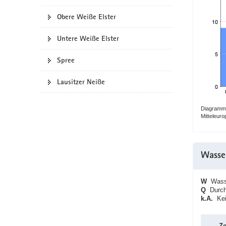
a
Obere Weiße Elster
v
i
Untere Weiße Elster
g
a
Spree
t
i
Lausitzer Neiße
o
n
Diagramm:
Mitteleur
Wasse
W
Wasse
Q
Durchf
k.A.
Kein
Ze