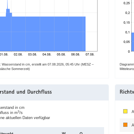
 Wasserstand in cm, erstellt am 07.08.2026, 05:45 Uhr (MESZ –
Diagramm:
opäische Sommerzeit)
Mitteleur
rstand und Durchfluss
Richt
rstand in cm
A
3
luss in m
/s
e aktuellen Daten verfügbar
A
itpunkt
W
Q