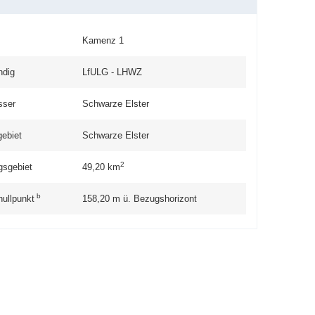
Kamenz 1
ndig
LfULG - LHWZ
sser
Schwarze Elster
gebiet
Schwarze Elster
2
gsgebiet
49,20
km
b
nullpunkt
158,20
m ü. Bezugshorizont