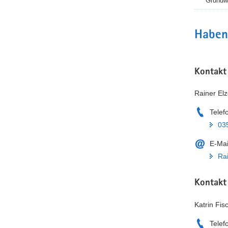
Grundw
Haben
Kontakt
Rainer El
Telef
03
E-Mai
Ra
Kontakt
Katrin Fis
Telef