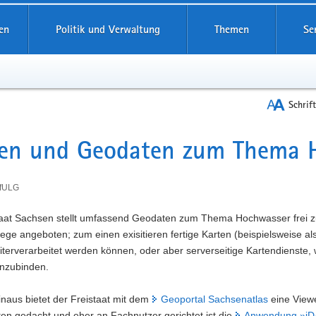
reifende
en
Politik und Verwaltung
Themen
Se
Schrif
en und Geodaten zum Thema H
t
LfULG
taat Sachsen stellt umfassend Geodaten zum Thema Hochwasser frei zu
e angeboten; zum einen exisitieren fertige Karten (beispielsweise al
terverarbeitet werden können, oder aber serverseitige Kartendienste,
inzubinden.
naus bietet der Freistaat mit dem
Geoportal Sachsenatlas
eine Viewe
en gedacht und eher an Fachnutzer gerichtet ist die
Anwendung »iD