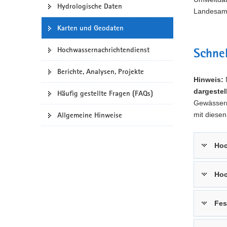
Hydrologische Daten
a
Landesamt
v
Karten und Geodaten
i
g
Hoch­wasser­nach­richten­dienst
Schnel
a
t
Berichte, Analysen, Projekte
Hinweis:
N
i
dargeste
o
Häufig gestellte Fragen (FAQs)
Gewässern
n
mit diese
Allgemeine Hinweise
Hoc
Hoc
Fes