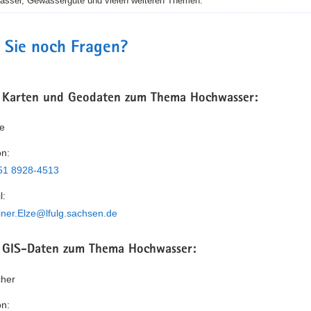
asser, Gewässergüte und vielen weiteren Themen.
 Sie noch Fragen?
 Karten und Geodaten zum Thema Hochwasser:
ze
on:
51 8928-4513
l:
iner.Elze@lfulg.sachsen.de
 GIS-Daten zum Thema Hochwasser:
cher
on: