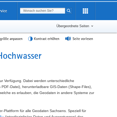
Suchbegriff
rvice
Suche starten
Übergeordnete Seiten
tgröße anpassen
Kontrast erhöhen
Seite vorlesen
och­wasser
r Verfügung. Dabei werden unterschiedliche
s PDF-Datei), herunterladbare GIS-Daten (Shape-Files),
 welche es erlauben, die Geodaten in andere Systeme zur
r-Plattform für alle Geodaten Sachsens. Speziell für
A«
(interdisziplinäre Daten und Auswertungen) des