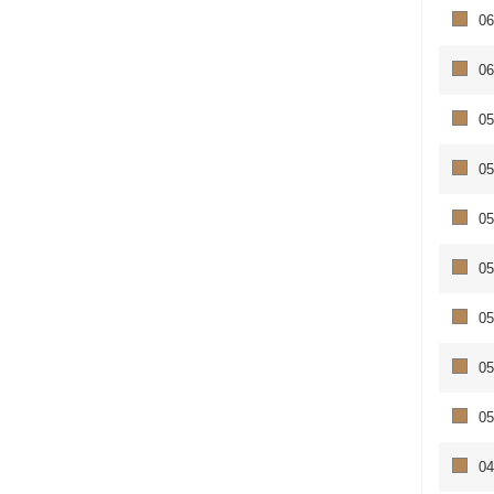
06
06
05
05
05
05
05
05
05
04