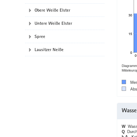
a
Obere Weiße Elster
v
i
Untere Weiße Elster
g
a
Spree
t
i
Lausitzer Neiße
o
n
Diagramm:
Mitteleur
Mes
Abs
Wasse
W
Wasse
Q
Durchf
k.A.
Kein