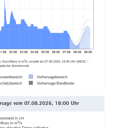
3
 Durchfluss in m
/s, erstellt am 07.08.2026, 19:45 Uhr (MESZ –
opäische Sommerzeit)
swertbereich
Vorhersagebereich
chätzbereich
Vorhersage-Bandbreite
rsage vom 07.08.2026, 18:00 Uhr
rstand in cm
3
fluss in m
/s
ne aktuellen Daten verfügbar