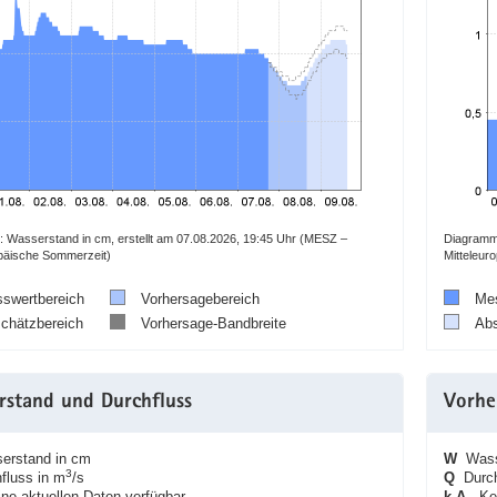
 Wasserstand in cm, erstellt am 07.08.2026, 19:45 Uhr (MESZ –
Diagramm:
opäische Sommerzeit)
Mitteleur
swertbereich
Vorhersagebereich
Mes
chätzbereich
Vorhersage-Bandbreite
Abs
rstand und Durchfluss
Vorhe
rstand in cm
W
Wasse
3
luss in m
/s
Q
Durch
e aktuellen Daten verfügbar
k.A.
Kei