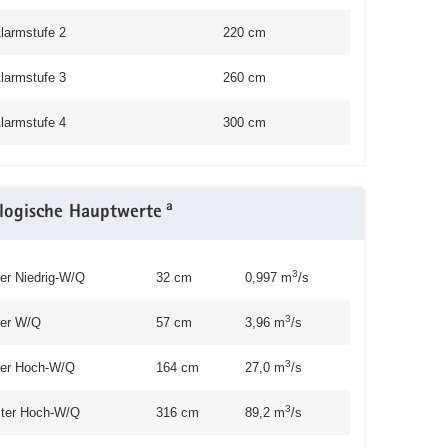
larmstufe 2
220 cm
larmstufe 3
260 cm
larmstufe 4
300 cm
a
logische Hauptwerte
3
rer Niedrig-W/Q
32 cm
0,997 m
/s
3
rer W/Q
57 cm
3,96 m
/s
3
erer Hoch-W/Q
164 cm
27,0 m
/s
3
ter Hoch-W/Q
316 cm
89,2 m
/s