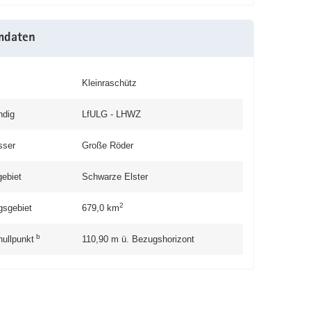
mdaten
Kleinraschütz
ndig
LfULG - LHWZ
sser
Große Röder
gebiet
Schwarze Elster
2
gsgebiet
679,0
km
b
nullpunkt
110,90
m ü. Bezugshorizont