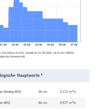
3
 Durchfluss in m
/s, erstellt am 07.08.2026, 19:15 Uhr (MESZ –
opäische Sommerzeit)
a
logische Hauptwerte
3
rer Niedrig-W/Q
34 cm
0,172 m
/s
3
rer W/Q
44 cm
0,577 m
/s