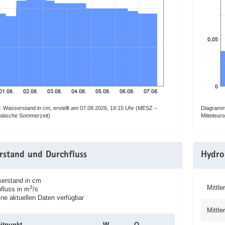
 Wasserstand in cm, erstellt am 07.08.2026, 19:15 Uhr (MESZ –
Diagramm:
opäische Sommerzeit)
Mitteleur
rstand und Durchfluss
Hydro
rstand in cm
Mittle
3
luss in m
/s
e aktuellen Daten verfügbar
Mittle
itpunkt
W
Q