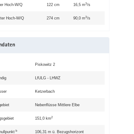
3
erer Hoch-W/Q
122 cm
16,5 m
/s
3
ter Hoch-W/Q
274 cm
90,0 m
/s
mdaten
Piskowitz 2
ndig
LfULG - LHWZ
sser
Ketzerbach
gebiet
Nebenflüsse Mittlere Elbe
2
gsgebiet
151,0
km
b
nullpunkt
106,31
m ü. Bezugshorizont