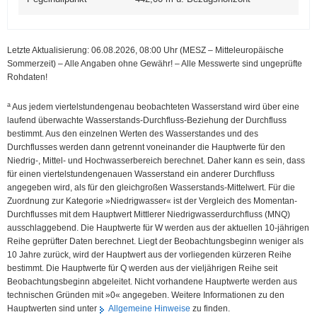
Letzte Aktualisierung: 06.08.2026, 08:00
Uhr (MESZ – Mitteleuropäische
Sommerzeit)
–
Alle Angaben ohne Gewähr! – Alle Messwerte sind ungeprüfte
Rohdaten!
a
Aus jedem viertelstundengenau beobachteten Wasserstand wird über eine
laufend überwachte Wasserstands-Durchfluss-Beziehung der Durchfluss
bestimmt. Aus den einzelnen Werten des Wasserstandes und des
Durchflusses werden dann getrennt voneinander die Hauptwerte für den
Niedrig-, Mittel- und Hochwasserbereich berechnet. Daher kann es sein, dass
für einen viertelstundengenauen Wasserstand ein anderer Durchfluss
angegeben wird, als für den gleichgroßen Wasserstands-Mittelwert. Für die
Zuordnung zur Kategorie »Niedrigwasser« ist der Vergleich des Momentan-
Durchflusses mit dem Hauptwert Mittlerer Niedrig­wasser­durchfluss (MNQ)
ausschlaggebend. Die Hauptwerte für W werden aus der aktuellen 10-jährigen
Reihe geprüfter Daten berechnet. Liegt der Beobachtungsbeginn weniger als
10 Jahre zurück, wird der Hauptwert aus der vorliegenden kürzeren Reihe
bestimmt. Die Hauptwerte für Q werden aus der vieljährigen Reihe seit
Beobachtungsbeginn abgeleitet. Nicht vorhandene Hauptwerte werden aus
technischen Gründen mit »0« angegeben. Weitere Informationen zu den
Hauptwerten sind unter
Allgemeine Hinweise
zu finden.