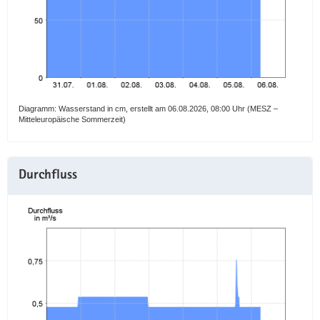
a
v
i
g
a
t
Diagramm: Wasserstand in cm, erstellt am 06.08.2026, 08:00 Uhr (MESZ –
i
Mitteleuropäische Sommerzeit)
o
n
Durchfluss