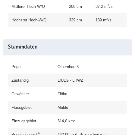
3
Mittlerer Hoch-W/Q
208 cm
37,2 m
/s
3
Höchster Hoch-W/Q
329 cm
139 m
/s
Stammdaten
Pegel
Olbernhau 3
Zuständig
LfULG - LHWZ
Gewässer
Flöha
Flussgebiet
Mulde
2
Einzugsgebiet
314,0
km
b
Pegelnullpunkt
442,00
m ü. Bezugshorizont