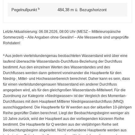
b
Pegelnullpunkt
484,38
m ü. Bezugshorizont
Letzte Aktualisierung: 06.08.2026, 08:00
Uhr (MESZ – Mitteleuropäische
Sommerzeit)
–
Alle Angaben ohne Gewähr! – Alle Messwerte sind ungeprüfte
Rohdaten!
a
Aus jedem viertelstundengenau beobachteten Wasserstand wird über eine
laufend überwachte Wasserstands-Durchfluss-Beziehung der Durchfluss
bestimmt. Aus den einzelnen Werten des Wasserstandes und des
Durchflusses werden dann getrennt voneinander die Hauptwerte für den
Niedrig-, Mittel- und Hochwasserbereich berechnet. Daher kann es sein, dass
für einen viertelstundengenauen Wasserstand ein anderer Durchfluss
angegeben wird, als für den gleichgroßen Wasserstands-Mittelwert. Für die
Zuordnung zur Kategorie »Niedrigwasser« ist der Vergleich des Momentan-
Durchflusses mit dem Hauptwert Mittlerer Niedrig­wasser­durchfluss (MNQ)
ausschlaggebend. Die Hauptwerte für W werden aus der aktuellen 10-jährigen
Reihe geprüfter Daten berechnet. Liegt der Beobachtungsbeginn weniger als
10 Jahre zurück, wird der Hauptwert aus der vorliegenden kürzeren Reihe
bestimmt. Die Hauptwerte für Q werden aus der vieljährigen Reihe seit
Beobachtungsbeginn abgeleitet. Nicht vorhandene Hauptwerte werden aus