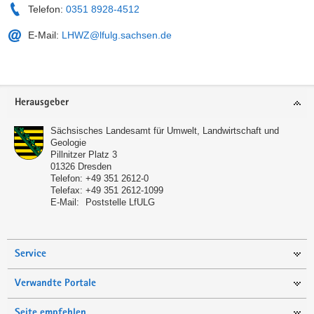
Telefon:
0351 8928-4512
E-Mail:
LHWZ@lfulg.sachsen.de
Service
Herausgeber
Sächsisches Landesamt für Umwelt, Landwirtschaft und
Geologie
Pillnitzer Platz 3
01326
Dresden
Telefon:
+49 351 2612-0
Telefax:
+49 351 2612-1099
E-Mail:
Poststelle LfULG
Service
Verwandte Portale
Seite empfehlen