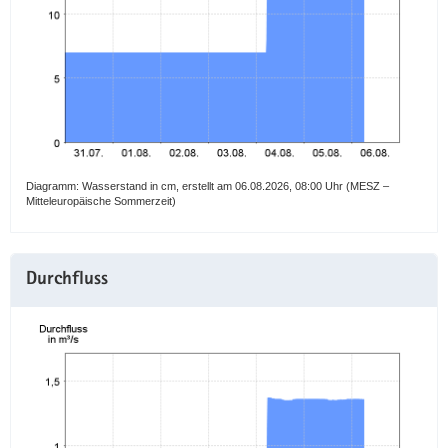
a
v
i
g
a
t
i
o
Diagramm: Wasserstand in cm, erstellt am 06.08.2026, 08:00 Uhr (MESZ –
Mitteleuropäische Sommerzeit)
n
Durchfluss