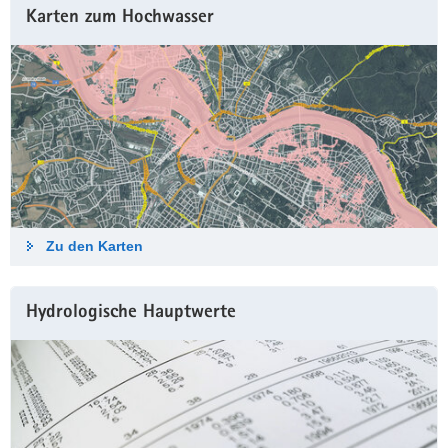
Karten zum Hochwasser
Zu den Karten
Hydrologische Haupt­werte