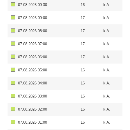
07.08.2026 09:30
16
k.A.
07.08.2026 09:00
17
k.A.
07.08.2026 08:00
17
k.A.
07.08.2026 07:00
17
k.A.
07.08.2026 06:00
17
k.A.
07.08.2026 05:00
16
k.A.
07.08.2026 04:00
16
k.A.
07.08.2026 03:00
16
k.A.
07.08.2026 02:00
16
k.A.
07.08.2026 01:00
16
k.A.