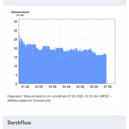
a
v
i
g
a
t
i
o
n
Diagramm: Wasserstand in cm, erstellt am 07.08.2026, 11:15 Uhr (MESZ –
Mitteleuropäische Sommerzeit)
Durchfluss