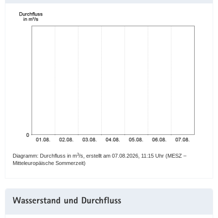
3
Diagramm: Durchfluss in m
/s, erstellt am 07.08.2026, 11:15 Uhr (MESZ –
Mitteleuropäische Sommerzeit)
Wasserstand und Durchfluss