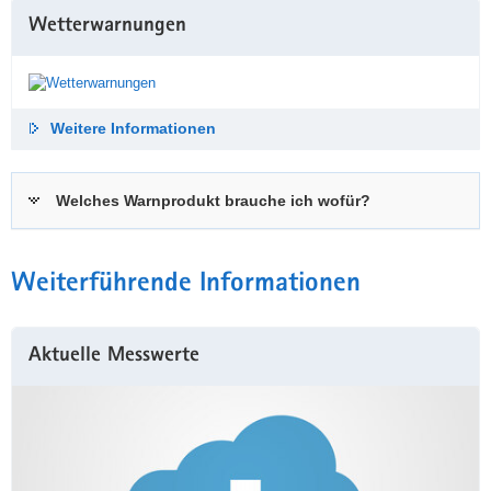
Wetterwarnungen
Weitere Informationen
Welches Warnprodukt brauche ich wofür?
Weiterführende Informationen
Aktuelle Messwerte