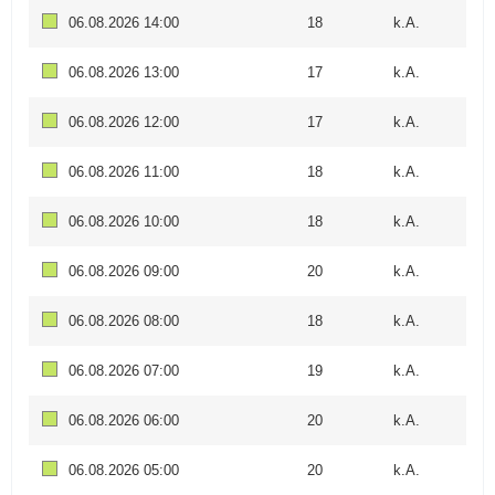
06.08.2026 14:00
18
k.A.
06.08.2026 13:00
17
k.A.
06.08.2026 12:00
17
k.A.
06.08.2026 11:00
18
k.A.
06.08.2026 10:00
18
k.A.
06.08.2026 09:00
20
k.A.
06.08.2026 08:00
18
k.A.
06.08.2026 07:00
19
k.A.
06.08.2026 06:00
20
k.A.
06.08.2026 05:00
20
k.A.