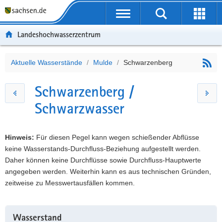
P
Portalübergreifende
o
P
Navigation
r
o
H
Landeshochwasserzentrum
t
r
a
S
a
t
u
e
l
a
p
r
Aktuelle Wasserstände
Mulde
Schwarzenberg
Hauptinhalt
ü
l
t
v
b
n
i
i
Schwarzenberg /
e
a
n
c
Schwarzwasser
r
v
h
e
g
i
a
r
g
l
Hinweis:
Für diesen Pegel kann wegen schießender Abflüsse
e
a
t
keine Wasserstands-Durchfluss-Beziehung aufgestellt werden.
i
t
Daher können keine Durchflüsse sowie Durchfluss-Hauptwerte
f
i
angegeben werden. Weiterhin kann es aus technischen Gründen,
e
o
zeitweise zu Messwertausfällen kommen.
n
n
d
e
Wasserstand
N