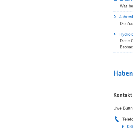
Was bed
Jahresl
Die Zus
Hydrol
Diese G
Beobac
Haben
Kontakt
Uwe Büttn
Telef
03