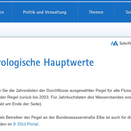
reifende
en
Politik und Verwaltung
Themen
Se
Schrif
ologische Hauptwerte
t
n Sie die Jahreslisten der Durchflüsse ausgewählter Pegel für alle Flu
n der Regel zurück bis 2003. Für Jahrbuchdaten des Wasserstandes so
kt am Ende der Seite).
ls Betreiber der Pegel an der Bundeswasserstraße Elbe ist auch für die
nden im
DGJ-Portal
.