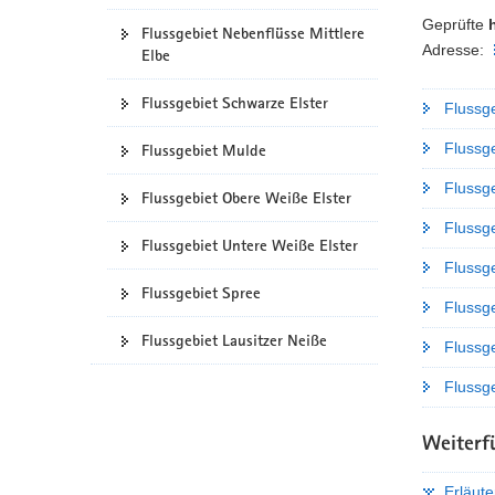
a
Geprüfte
Flussgebiet Nebenflüsse Mittlere
v
Adresse:
Elbe
i
g
Flussgebiet Schwarze Elster
Flussg
a
Flussge
Flussgebiet Mulde
t
i
Flussg
Flussgebiet Obere Weiße Elster
o
n
Flussg
Flussgebiet Untere Weiße Elster
Flussg
Flussgebiet Spree
Flussg
Flussgebiet Lausitzer Neiße
Flussg
Flussge
Weiterf
Erläut