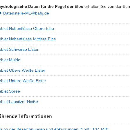
hydrologische Daten für die Pegel der Elbe
erhalten Sie
von der Bun
Datenstelle-M1@bafg.de
ebiet Nebenflüsse Obere Elbe
biet Nebenflüsse Mittlere Elbe
ebiet Schwarze Elster
ebiet Mulde
ebiet Obere Weiße Elster
ebiet Untere Weiße Elster
ebiet Spree
biet Lausitzer Neiße
ührende Informationen
erung der Bezeichnungen und Abkürzungen (*.pdf, 0,14 MB)