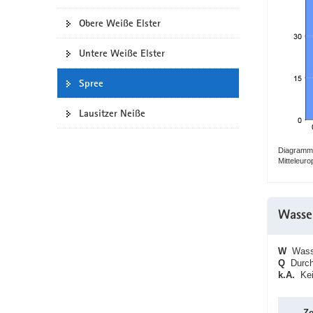
a
Obere Weiße Elster
v
i
Untere Weiße Elster
g
a
Spree
t
i
Lausitzer Neiße
o
n
Diagramm:
Mitteleur
Wasse
W
Wasse
Q
Durchf
k.A.
Kein
Ze