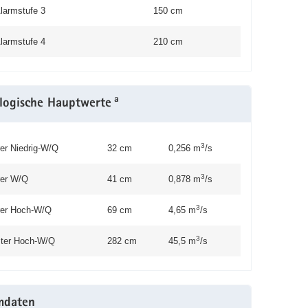
larmstufe 3
150 cm
larmstufe 4
210 cm
a
logische Hauptwerte
3
rer Niedrig-W/Q
32 cm
0,256 m
/s
3
rer W/Q
41 cm
0,878 m
/s
3
erer Hoch-W/Q
69 cm
4,65 m
/s
3
ter Hoch-W/Q
282 cm
45,5 m
/s
mdaten