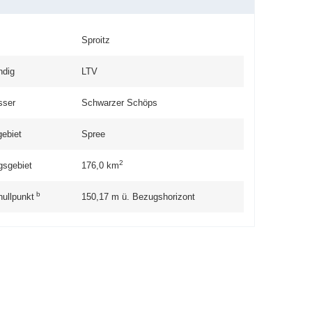
Sproitz
ndig
LTV
sser
Schwarzer Schöps
gebiet
Spree
2
gsgebiet
176,0
km
b
nullpunkt
150,17
m ü. Bezugshorizont