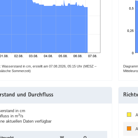
 Wasserstand in cm, erstellt am 07.08.2026, 05:15 Uhr (MESZ –
Diagramm:
opäische Sommerzeit)
Mitteleur
rstand und Durchfluss
Richt
rstand in cm
A
3
luss in m
/s
e aktuellen Daten verfügbar
A
itpunkt
W
Q