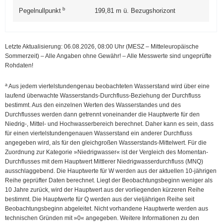
b
Pegelnullpunkt
199,81
m ü. Bezugshorizont
Letzte Aktualisierung: 06.08.2026, 08:00
Uhr (MESZ – Mitteleuropäische
Sommerzeit)
–
Alle Angaben ohne Gewähr! – Alle Messwerte sind ungeprüfte
Rohdaten!
a
Aus jedem viertelstundengenau beobachteten Wasserstand wird über eine
laufend überwachte Wasserstands-Durchfluss-Beziehung der Durchfluss
bestimmt. Aus den einzelnen Werten des Wasserstandes und des
Durchflusses werden dann getrennt voneinander die Hauptwerte für den
Niedrig-, Mittel- und Hochwasserbereich berechnet. Daher kann es sein, dass
für einen viertelstundengenauen Wasserstand ein anderer Durchfluss
angegeben wird, als für den gleichgroßen Wasserstands-Mittelwert. Für die
Zuordnung zur Kategorie »Niedrigwasser« ist der Vergleich des Momentan-
Durchflusses mit dem Hauptwert Mittlerer Niedrig­wasser­durchfluss (MNQ)
ausschlaggebend. Die Hauptwerte für W werden aus der aktuellen 10-jährigen
Reihe geprüfter Daten berechnet. Liegt der Beobachtungsbeginn weniger als
10 Jahre zurück, wird der Hauptwert aus der vorliegenden kürzeren Reihe
bestimmt. Die Hauptwerte für Q werden aus der vieljährigen Reihe seit
Beobachtungsbeginn abgeleitet. Nicht vorhandene Hauptwerte werden aus
technischen Gründen mit »0« angegeben. Weitere Informationen zu den