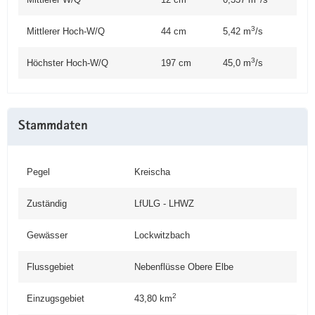
3
Mittlerer Hoch-W/Q
44 cm
5,42 m
/s
3
Höchster Hoch-W/Q
197 cm
45,0 m
/s
Stammdaten
Pegel
Kreischa
Zuständig
LfULG - LHWZ
Gewässer
Lockwitzbach
Flussgebiet
Nebenflüsse Obere Elbe
2
Einzugsgebiet
43,80
km