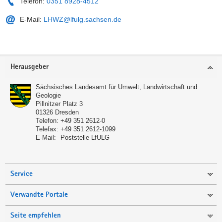
Telefon:
0351 8928-4512
E-Mail:
LHWZ@lfulg.sachsen.de
Service
Herausgeber
Sächsisches Landesamt für Umwelt, Landwirtschaft und
Geologie
Pillnitzer Platz 3
01326
Dresden
Telefon:
+49 351 2612-0
Telefax:
+49 351 2612-1099
E-Mail:
Poststelle LfULG
Service
Verwandte Portale
Seite empfehlen