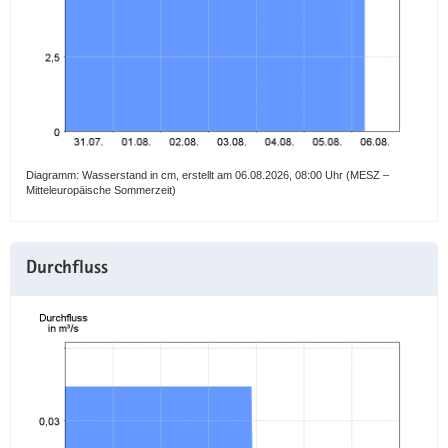
a
v
i
g
a
t
i
Diagramm: Wasserstand in cm, erstellt am 06.08.2026, 08:00 Uhr (MESZ –
o
Mitteleuropäische Sommerzeit)
n
Durchfluss