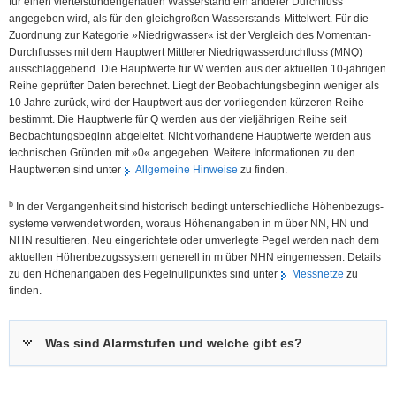
für einen viertelstundengenauen Wasserstand ein anderer Durchfluss
angegeben wird, als für den gleichgroßen Wasserstands-Mittelwert. Für die
Zuordnung zur Kategorie »Niedrigwasser« ist der Vergleich des Momentan-
Durchflusses mit dem Hauptwert Mittlerer Niedrig­wasser­durchfluss (MNQ)
ausschlaggebend. Die Hauptwerte für W werden aus der aktuellen 10-jährigen
Reihe geprüfter Daten berechnet. Liegt der Beobachtungsbeginn weniger als
10 Jahre zurück, wird der Hauptwert aus der vorliegenden kürzeren Reihe
bestimmt. Die Hauptwerte für Q werden aus der vieljährigen Reihe seit
Beobachtungsbeginn abgeleitet. Nicht vorhandene Hauptwerte werden aus
technischen Gründen mit »0« angegeben. Weitere Informationen zu den
Hauptwerten sind unter
Allgemeine Hinweise
zu finden.
b
In der Vergangenheit sind historisch bedingt unterschiedliche Höhen­bezugs­
systeme verwendet worden, woraus Höhen­angaben in m über NN, HN und
NHN resultieren. Neu eingerichtete oder umverlegte Pegel werden nach dem
aktuellen Höhen­bezugs­system generell in m über NHN eingemessen. Details
zu den Höhenangaben des Pegel­nullpunktes sind unter
Messnetze
zu
finden.
Was sind Alarmstufen und welche gibt es?