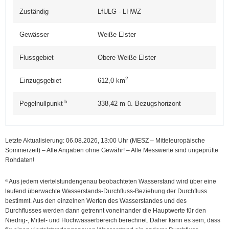
Zuständig
LfULG - LHWZ
Gewässer
Weiße Elster
Flussgebiet
Obere Weiße Elster
2
Einzugsgebiet
612,0
km
b
Pegelnullpunkt
338,42
m ü. Bezugshorizont
Letzte Aktualisierung: 06.08.2026, 13:00
Uhr (MESZ – Mitteleuropäische
Sommerzeit)
–
Alle Angaben ohne Gewähr! – Alle Messwerte sind ungeprüfte
Rohdaten!
a
Aus jedem viertelstundengenau beobachteten Wasserstand wird über eine
laufend überwachte Wasserstands-Durchfluss-Beziehung der Durchfluss
bestimmt. Aus den einzelnen Werten des Wasserstandes und des
Durchflusses werden dann getrennt voneinander die Hauptwerte für den
Niedrig-, Mittel- und Hochwasserbereich berechnet. Daher kann es sein, dass