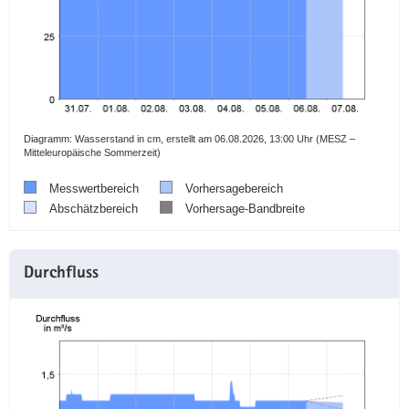
a
v
i
g
a
t
Diagramm: Wasserstand in cm, erstellt am 06.08.2026, 13:00 Uhr (MESZ –
i
Mitteleuropäische Sommerzeit)
o
n
Messwertbereich
Vorhersagebereich
Abschätzbereich
Vorhersage-Bandbreite
Durchfluss