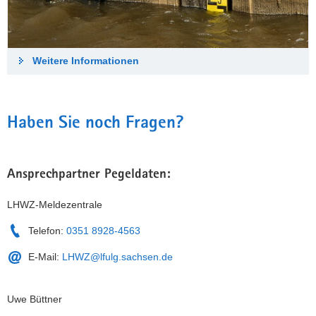
Weitere Informationen
Haben Sie noch Fragen?
Ansprechpartner Pegeldaten:
LHWZ-Meldezentrale
Telefon:
0351 8928-4563
E-Mail:
LHWZ@lfulg.sachsen.de
Uwe Büttner