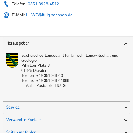
Telefon:
0351 8928-4512
E-Mail:
LHWZ@lfulg.sachsen.de
Service
Herausgeber
Sächsisches Landesamt für Umwelt, Landwirtschaft und
Geologie
Pillnitzer Platz 3
01326
Dresden
Telefon:
+49 351 2612-0
Telefax:
+49 351 2612-1099
E-Mail:
Poststelle LfULG
Service
Verwandte Portale
Seite empfehlen