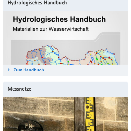
Hydrologisches Hand­buch
Zum Hand­buch
Messnetze