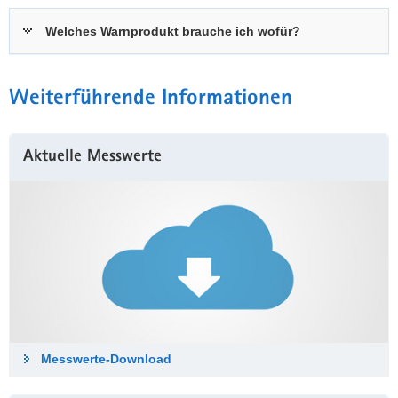
Welches Warnprodukt brauche ich wofür?
Weiterführende Informationen
Aktuelle Messwerte
Messwerte-Down­load