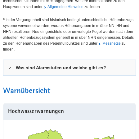
technischen Gründen mit »0« angegeben. Weitere Informationen zu den
Hauptwerten sind unter
Allgemeine Hinweise
zu finden.
b
In der Vergangenheit sind historisch bedingt unterschiedliche Höhen­bezugs­
systeme verwendet worden, woraus Höhen­angaben in m über NN, HN und
NHN resultieren. Neu eingerichtete oder umverlegte Pegel werden nach dem
aktuellen Höhen­bezugs­system generell in m über NHN eingemessen. Details
zu den Höhenangaben des Pegel­nullpunktes sind unter
Messnetze
zu
finden.
Was sind Alarmstufen und welche gibt es?
Warnübersicht
Hochwasserwarnungen