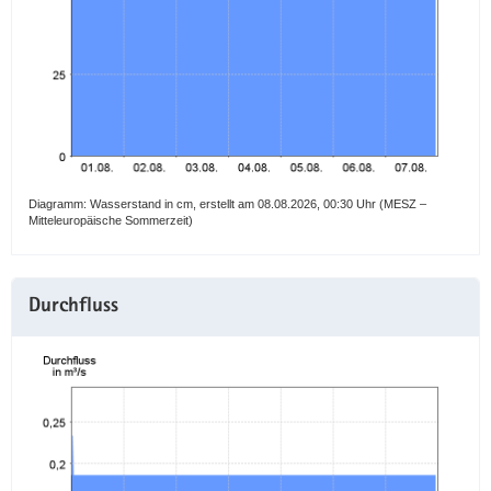
a
v
i
g
a
t
i
o
Diagramm: Wasserstand in cm, erstellt am 08.08.2026, 00:30 Uhr (MESZ –
Mitteleuropäische Sommerzeit)
n
Durchfluss