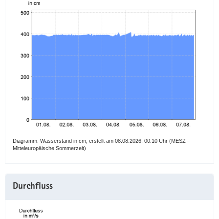
a
v
i
g
a
t
i
o
n
Diagramm: Wasserstand in cm, erstellt am 08.08.2026, 00:10 Uhr (MESZ –
Mitteleuropäische Sommerzeit)
Durchfluss