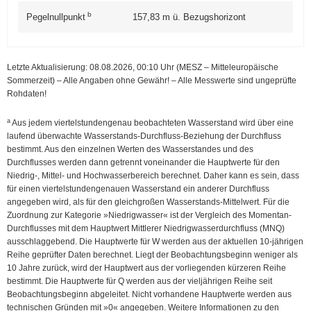
b
Pegelnullpunkt
157,83
m ü. Bezugshorizont
Letzte Aktualisierung: 08.08.2026, 00:10
Uhr (MESZ – Mitteleuropäische
Sommerzeit)
–
Alle Angaben ohne Gewähr! – Alle Messwerte sind ungeprüfte
Rohdaten!
a
Aus jedem viertelstundengenau beobachteten Wasserstand wird über eine
laufend überwachte Wasserstands-Durchfluss-Beziehung der Durchfluss
bestimmt. Aus den einzelnen Werten des Wasserstandes und des
Durchflusses werden dann getrennt voneinander die Hauptwerte für den
Niedrig-, Mittel- und Hochwasserbereich berechnet. Daher kann es sein, dass
für einen viertelstundengenauen Wasserstand ein anderer Durchfluss
angegeben wird, als für den gleichgroßen Wasserstands-Mittelwert. Für die
Zuordnung zur Kategorie »Niedrigwasser« ist der Vergleich des Momentan-
Durchflusses mit dem Hauptwert Mittlerer Niedrig­wasser­durchfluss (MNQ)
ausschlaggebend. Die Hauptwerte für W werden aus der aktuellen 10-jährigen
Reihe geprüfter Daten berechnet. Liegt der Beobachtungsbeginn weniger als
10 Jahre zurück, wird der Hauptwert aus der vorliegenden kürzeren Reihe
bestimmt. Die Hauptwerte für Q werden aus der vieljährigen Reihe seit
Beobachtungsbeginn abgeleitet. Nicht vorhandene Hauptwerte werden aus
technischen Gründen mit »0« angegeben. Weitere Informationen zu den