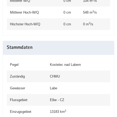
Mittlerer W/Q
0 cm
104 m
/s
3
Mittlerer Hoch-W/Q
0 cm
548 m
/s
3
Höchster Hoch-W/Q
0 cm
0 m
/s
Stammdaten
Pegel
Kostelec nad Labem
Zuständig
CHMU
Gewässer
Labe
Flussgebiet
Elbe - CZ
2
Einzugsgebiet
13183
km