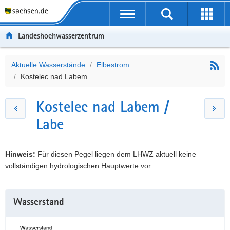
P
Portalübergreifende
o
P
Navigation
r
o
H
Landeshochwasserzentrum
t
r
a
S
a
t
u
e
l
a
p
r
Aktuelle Wasserstände
Elbestrom
Hauptinhalt
ü
l
t
v
Kostelec nad Labem
b
n
i
i
e
a
n
c
Kostelec nad Labem /
r
v
h
e
Labe
g
i
a
r
g
l
e
a
t
Hinweis:
Für diesen Pegel liegen dem LHWZ aktuell keine
i
t
vollständigen hydrologischen Hauptwerte vor.
f
i
e
o
n
n
Wasserstand
d
e
N