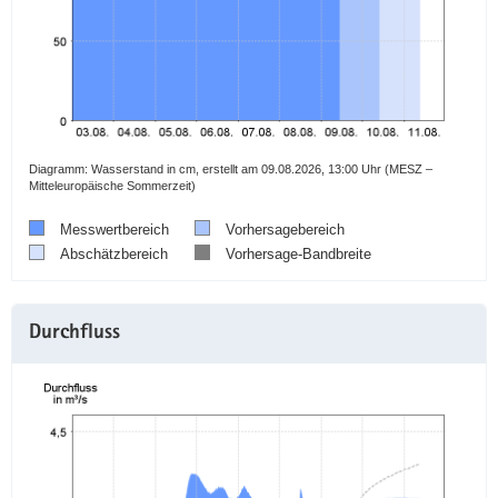
a
v
i
g
a
t
Diagramm: Wasserstand in cm, erstellt am 09.08.2026, 13:00 Uhr (MESZ –
i
Mitteleuropäische Sommerzeit)
o
n
Messwertbereich
Vorhersagebereich
Abschätzbereich
Vorhersage-Bandbreite
Durchfluss