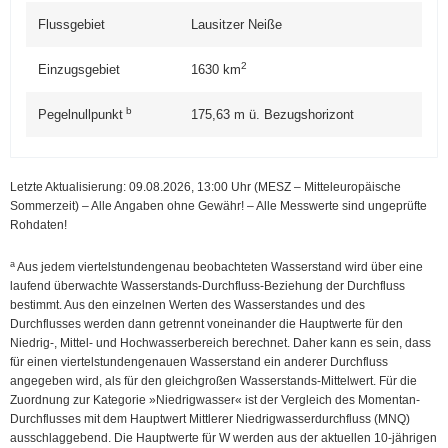
Flussgebiet
Lausitzer Neiße
2
Einzugsgebiet
1630
km
b
Pegelnullpunkt
175,63
m ü. Bezugshorizont
Letzte Aktualisierung: 09.08.2026, 13:00
Uhr (MESZ – Mitteleuropäische
Sommerzeit)
–
Alle Angaben ohne Gewähr! – Alle Messwerte sind ungeprüfte
Rohdaten!
a
Aus jedem viertelstundengenau beobachteten Wasserstand wird über eine
laufend überwachte Wasserstands-Durchfluss-Beziehung der Durchfluss
bestimmt. Aus den einzelnen Werten des Wasserstandes und des
Durchflusses werden dann getrennt voneinander die Hauptwerte für den
Niedrig-, Mittel- und Hochwasserbereich berechnet. Daher kann es sein, dass
für einen viertelstundengenauen Wasserstand ein anderer Durchfluss
angegeben wird, als für den gleichgroßen Wasserstands-Mittelwert. Für die
Zuordnung zur Kategorie »Niedrigwasser« ist der Vergleich des Momentan-
Durchflusses mit dem Hauptwert Mittlerer Niedrig­wasser­durchfluss (MNQ)
ausschlaggebend. Die Hauptwerte für W werden aus der aktuellen 10-jährigen