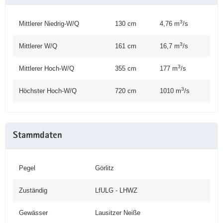
3
Mittlerer Niedrig-W/Q
130 cm
4,76 m
/s
3
Mittlerer W/Q
161 cm
16,7 m
/s
3
Mittlerer Hoch-W/Q
355 cm
177 m
/s
3
Höchster Hoch-W/Q
720 cm
1010 m
/s
Stammdaten
Pegel
Görlitz
Zuständig
LfULG - LHWZ
Gewässer
Lausitzer Neiße