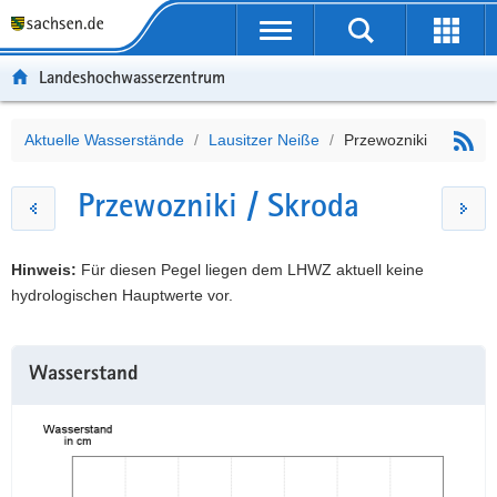
P
Portalübergreifende
o
P
Navigation
r
o
H
Landeshochwasserzentrum
t
r
a
S
a
t
u
e
l
a
p
r
Aktuelle Wasserstände
Lausitzer Neiße
Przewozniki
Hauptinhalt
ü
l
t
v
b
n
i
i
Przewozniki / Skroda
e
a
n
c
r
v
h
e
g
i
a
Hinweis:
Für diesen Pegel liegen dem LHWZ aktuell keine
r
g
l
hydrologischen Hauptwerte vor.
e
a
t
i
t
f
i
Wasserstand
e
o
n
n
d
e
N