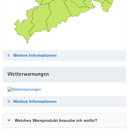
Weitere Informationen
Wetterwarnungen
Weitere Informationen
Welches Warnprodukt brauche ich wofür?