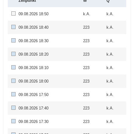
Zeitpunkt
W
Q
09.08.2026 18:50
k.A.
k.A.
09.08.2026 18:40
223
k.A.
09.08.2026 18:30
223
k.A.
09.08.2026 18:20
223
k.A.
09.08.2026 18:10
223
k.A.
09.08.2026 18:00
223
k.A.
09.08.2026 17:50
223
k.A.
09.08.2026 17:40
223
k.A.
09.08.2026 17:30
223
k.A.