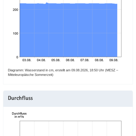
a
v
i
g
a
t
i
o
n
Diagramm: Wasserstand in cm, erstellt am 09.08.2026, 18:50 Uhr (MESZ –
Mitteleuropäische Sommerzeit)
Durchfluss