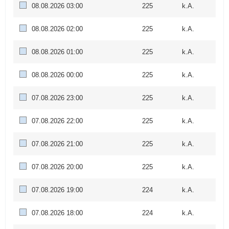
08.08.2026 03:00
225
k.A.
08.08.2026 02:00
225
k.A.
08.08.2026 01:00
225
k.A.
08.08.2026 00:00
225
k.A.
07.08.2026 23:00
225
k.A.
07.08.2026 22:00
225
k.A.
07.08.2026 21:00
225
k.A.
07.08.2026 20:00
225
k.A.
07.08.2026 19:00
224
k.A.
07.08.2026 18:00
224
k.A.