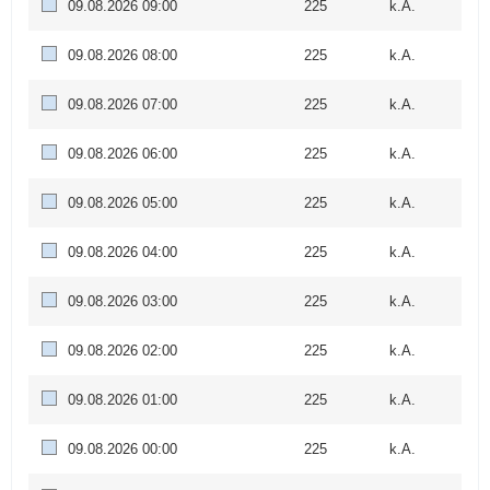
09.08.2026 09:00
225
k.A.
09.08.2026 08:00
225
k.A.
09.08.2026 07:00
225
k.A.
09.08.2026 06:00
225
k.A.
09.08.2026 05:00
225
k.A.
09.08.2026 04:00
225
k.A.
09.08.2026 03:00
225
k.A.
09.08.2026 02:00
225
k.A.
09.08.2026 01:00
225
k.A.
09.08.2026 00:00
225
k.A.