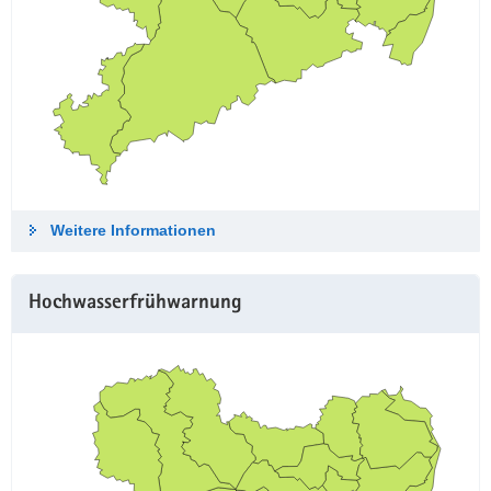
Weitere Informationen
Hochwasserfrühwarnung