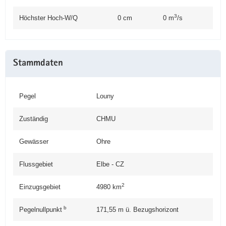
3
Höchster Hoch-W/Q
0 cm
0 m
/s
Stammdaten
Pegel
Louny
Zuständig
CHMU
Gewässer
Ohre
Flussgebiet
Elbe - CZ
2
Einzugsgebiet
4980
km
b
Pegelnullpunkt
171,55
m ü. Bezugshorizont