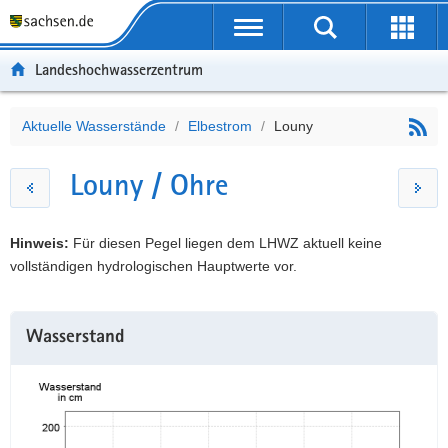
P
Portalübergreifende
o
P
Navigation
r
o
H
Landeshochwasserzentrum
t
r
a
S
a
t
u
e
l
a
p
r
Aktuelle Wasserstände
Elbestrom
Louny
Hauptinhalt
ü
l
t
v
b
n
i
i
Louny / Ohre
e
a
n
c
r
v
h
e
g
i
a
Hinweis:
Für diesen Pegel liegen dem LHWZ aktuell keine
r
g
l
vollständigen hydrologischen Hauptwerte vor.
e
a
t
i
t
f
i
Wasserstand
e
o
n
n
d
e
N