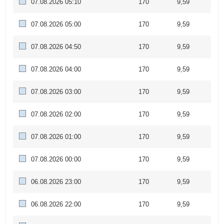
07.08.2026 05:10
170
9,59
07.08.2026 05:00
170
9,59
07.08.2026 04:50
170
9,59
07.08.2026 04:00
170
9,59
07.08.2026 03:00
170
9,59
07.08.2026 02:00
170
9,59
07.08.2026 01:00
170
9,59
07.08.2026 00:00
170
9,59
06.08.2026 23:00
170
9,59
06.08.2026 22:00
170
9,59