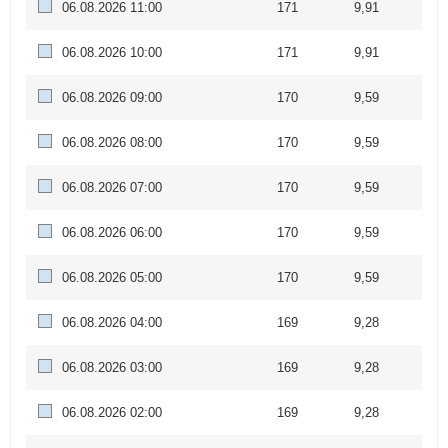
06.08.2026 11:00
171
9,91
06.08.2026 10:00
171
9,91
06.08.2026 09:00
170
9,59
06.08.2026 08:00
170
9,59
06.08.2026 07:00
170
9,59
06.08.2026 06:00
170
9,59
06.08.2026 05:00
170
9,59
06.08.2026 04:00
169
9,28
06.08.2026 03:00
169
9,28
06.08.2026 02:00
169
9,28