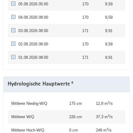
05.08.2026 05:00
170
9,59
04.08.2026 08:00
170
9,59
03.08.2026 08:00
171
9,91
02.08.2026 08:00
170
9,59
01.08.2026 08:00
171
9,91
a
Hydrologische Hauptwerte
3
Mittlerer Niedrig-W/Q
175 cm
12,8 m
/s
3
Mittlerer W/Q
226 cm
37,3 m
/s
3
Mittlerer Hoch-W/Q
0 cm
249 m
/s