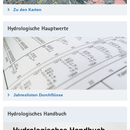
Zu den Karten
Hydrologische Haupt­werte
Jahreslisten Durch­flüsse
Hydrologisches Hand­buch