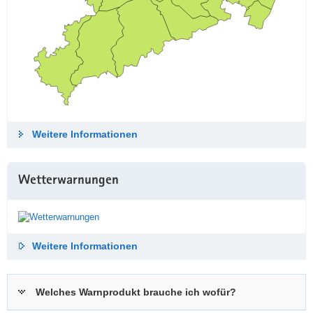
Weitere Informationen
Wetterwarnungen
Weitere Informationen
Welches Warnprodukt brauche ich wofür?