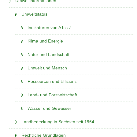
Umweltinformationen
i
e
e
a
g
n
s
v
Umweltstatus
e
e
W
i
n
s
e
Indikatoren von A bis Z
g
e
W
b
a
s
e
-
Klima und Energie
t
W
b
P
i
e
-
o
Natur und Landschaft
o
b
P
r
n
-
o
t
Umwelt und Mensch
P
r
a
o
t
l
Ressourcen und Effizienz
r
a
w
t
l
e
Land- und Forstwirtschaft
a
w
c
l
e
Wasser und Gewässer
h
w
c
s
e
Landbedeckung in Sachsen seit 1964
h
e
c
s
l
Rechtliche Grundlagen
h
e
n