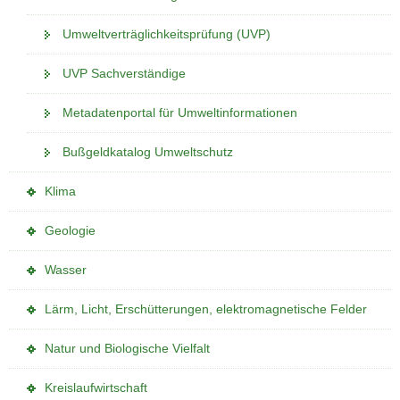
s
l
)
Umweltverträglichkeitsprüfung (UVP)
e
n
l
)
UVP Sachverständige
n
)
Metadatenportal für Umweltinformationen
Bußgeldkatalog Umweltschutz
(
Klima
i
(
Geologie
n
i
e
(
Wasser
n
i
i
e
g
(
Lärm, Licht, Erschütterungen, elektromagnetische Felder
n
i
e
i
e
g
n
(
Natur und Biologische Vielfalt
n
i
e
e
i
e
g
n
s
(
Kreislaufwirtschaft
n
i
e
e
W