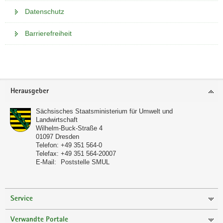
s
l
)
-
o
t
l
e
h
Datenschutz
e
n
P
r
a
w
c
s
l
)
o
t
l
e
h
Barrierefreiheit
e
n
r
a
w
c
s
l
)
t
l
e
h
e
n
Weitere
a
w
c
s
l
)
Information
l
e
h
e
n
w
Footer-
c
s
l
)
Herausgeber
e
Bereich
h
e
n
c
s
l
Sächsisches Staatsministerium für Umwelt und
)
Landwirtschaft
h
e
n
Wilhelm-Buck-Straße 4
s
l
)
01097
Dresden
e
n
Telefon:
+49 351 564-0
Telefax:
+49 351 564-20007
l
)
E-Mail:
Poststelle SMUL
n
)
Service
Verwandte Portale