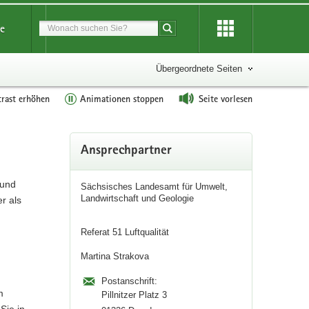
Suchbegriff
ce
Suche starten
Übergeordnete Seiten
rast erhöhen
Animationen stoppen
Seite vorlesen
Weitere
Ansprechpartner
Information
 und
Sächsisches Landesamt für Umwelt,
Landwirtschaft und Geologie
r als
Referat 51 Luftqualität
Martina Strakova
Postanschrift:
m
Pillnitzer Platz 3
Sie in