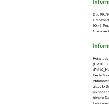
Inform
Das 99,79-
Grenzwert
90,41-Perz
Grenzwert
Infor
Feinstaub
(PM10_TEO
(PM10_HVS)
Beide Mes
Automaten 
aktuelle 
an höher 
höhere Dat
Laboranal