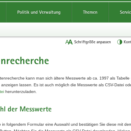
Politik und Verwaltung
Themen
Servi
Schriftgröße anpassen
Kont
enrecherche
atenrecherche kann man sich ältere Messwerte ab ca. 1997 als Tabelle
anzeigen lassen. Es ist auch möglich die Messwerte als CSV-Datei ode
ei
herunterzuladen.
hl der Messwerte
e in folgendem Formular eine Auswahl und bestätigen Sie diese mit de
Button. Möchten Sie die Messwerte als CSV-Datei downloaden, klicken 