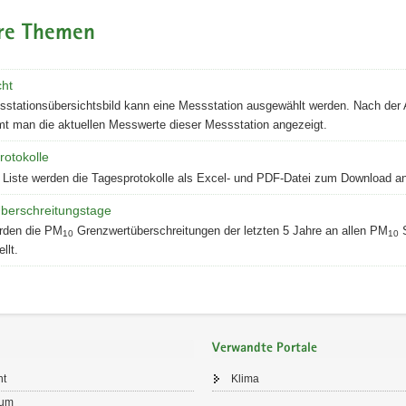
re Themen
cht
stationsübersichtsbild kann eine Messstation ausgewählt werden. Nach der
 man die aktuellen Messwerte dieser Messstation angezeigt.
rotokolle
r Liste werden die Tagesprotokolle als Excel- und PDF-Datei zum Download a
berschreitungstage
rden die PM
Grenzwertüberschreitungen der letzten 5 Jahre an allen PM
S
10
10
llt.
Verwandte Portale
ht
Klima
sum