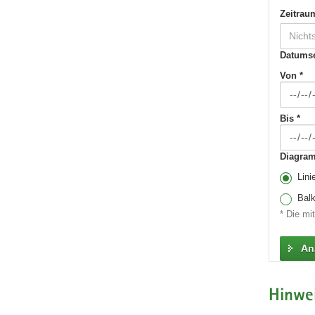
Zeitrau
Nicht
Datumsei
Von *
Bis *
Diagra
Lini
Bal
* Die mi
An
Hinwei