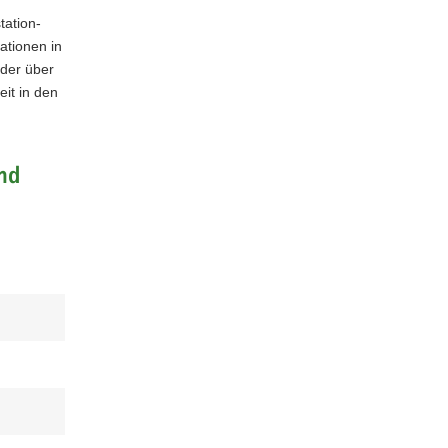
tation-
ationen in
­der über
it in den
nd