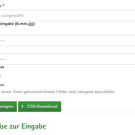
m *
s ausgewählt
ngabe (tt.mm.jjjj):
mm
e
ken
t einem Stern gekennzeichneten Felder sind zwingend auszufüllen.
zeigen
CSV-Download
se zur Eingabe