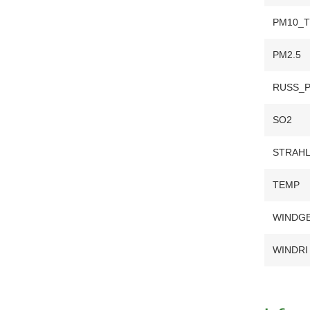
PM10_
PM2.5
RUSS_
SO2
STRAH
TEMP
WINDG
WINDRI