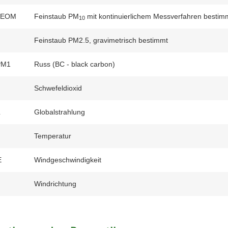
TEOM
Feinstaub PM
mit kontinuierlichem Messverfahren bestim
10
Feinstaub PM2.5, gravimetrisch bestimmt
PM1
Russ (BC - black carbon)
Schwefeldioxid
L
Globalstrahlung
Temperatur
E
Windgeschwindigkeit
Windrichtung