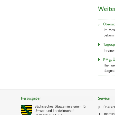
Weite
Übersi
Im Mess
bekommt
Tagesp
In eine
PM
Ü
10
Hier we
dargeste
Service
Herausgeber
Service
Sächsisches Staatsministerium für
Übersic
Umwelt und Landwirtschaft
Impres