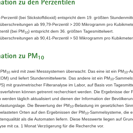
ation zu den Perzentilen
Perzentil (bei Stickstoffdioxid) entspricht dem 19. größten Stundenmit­t
überschreitungen ab 99,79-Perzentil > 200 Mikrogramm pro Kubikmete
entil (bei PM
) entspricht dem 36. größten Tages­mit­tel­wert.
10
überschreitungen ab 90,41-Perzentil > 50 Mikrogramm pro Kubikmeter
mation zu PM
10
 PM
wird mit zwei Messsystemen überwacht. Das eine ist ein PM
-A
10
10
M) und liefert Stundenmittelwerte. Das andere ist ein PM
-Sammels
10
 mit gravimetrischer Filteranalyse im Labor, auf Basis von Tagesmitt
sverfahren können getrennt recherchiert werden. Die Ergebnisse der
werden täglich aktualisiert und dienen der Information der Bevölkerun
Belastungslage. Die Bewertung der PM
-Belastung im gesetzlichen Sinn
10
belasteten Orten auf den Ergebnissen der PM
-Sammelsysteme, die e
10
enqualität als die Automaten liefern. Diese Messwerte liegen auf Grun
yse mit ca. 1 Monat Verzögerung für die Recherche vor.