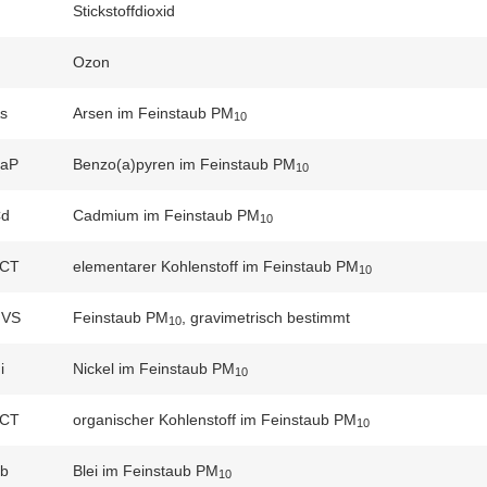
Stickstoffdioxid
Ozon
s
Arsen im Feinstaub PM
10
aP
Benzo(a)pyren im Feinstaub PM
10
d
Cadmium im Feinstaub PM
10
CT
elementarer Kohlenstoff im Feinstaub PM
10
HVS
Feinstaub PM
, gravimetrisch bestimmt
10
i
Nickel im Feinstaub PM
10
CT
organischer Kohlenstoff im Feinstaub PM
10
b
Blei im Feinstaub PM
10