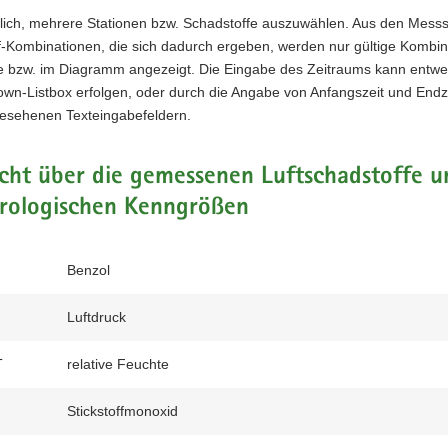
lich, mehrere Stationen bzw. Schad­stof­fe auszuwählen. Aus den Messs
f-Kombinationen, die sich dadurch ergeben, werden nur gültige Kombin
le bzw. im Diagramm angezeigt. Die Eingabe des Zeitraums kann ent­we
wn-Listbox erfolgen, oder durch die Angabe von Anfangszeit und Endze
gesehenen Texteingabefeldern.
cht über die gemessenen Luftschadstoffe u
rologischen Kenngrößen
Benzol
Luftdruck
T
relative Feuchte
Stickstoffmonoxid