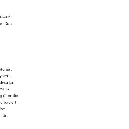
elwert.
r. Das
.
utomat
ystem
elwerten.
 PM
-
10
g über die
e basiert
ine
d der