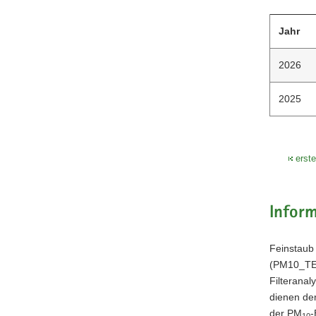
Jahr
2026
2025
erst
Infor
Feinstaub
(PM10_TE
Filteranal
dienen der
der PM
-
10