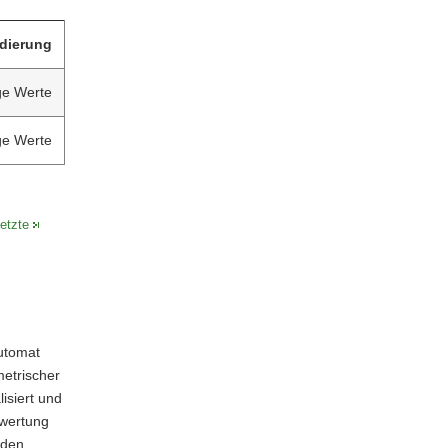
idierung
ge Werte
ge Werte
letzte
utomat
etrischer
isiert und
ewertung
 den