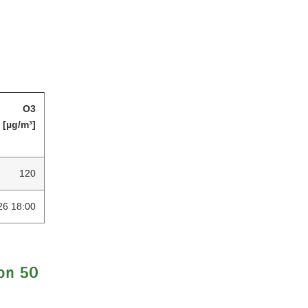
O3
[µg/m³]
120
26 18:00
on 50