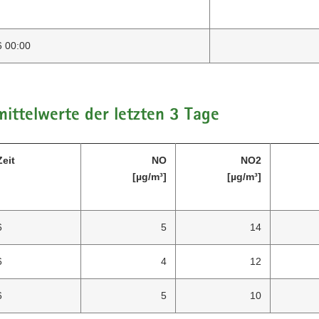
6 00:00
ittelwerte der letzten 3 Tage
eit
NO
NO2
[µg/m³]
[µg/m³]
6
5
14
6
4
12
6
5
10