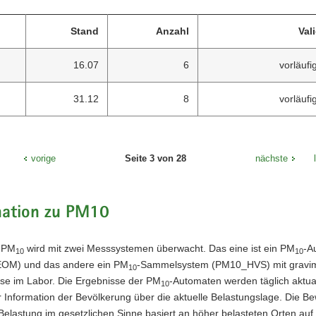
Stand
Anzahl
Val
16.07
6
vorläufi
31.12
8
vorläufi
e
vorige
Seite 3 von 28
nächste
mation zu PM10
 PM
wird mit zwei Messsystemen überwacht. Das eine ist ein PM
-A
10
10
OM) und das andere ein PM
-Sammelsystem (PM10_HVS) mit gravim
10
yse im Labor. Die Ergebnisse der PM
-Automaten werden täglich aktual
10
 Information der Bevölkerung über die aktuelle Belastungslage. Die B
Belastung im gesetzlichen Sinne basiert an höher belasteten Orten auf