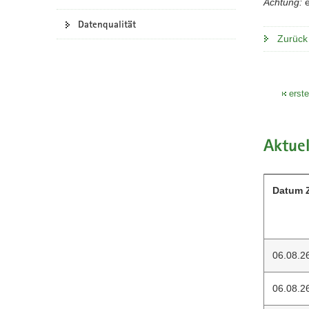
Achtung:
e
a
o
Datenqualität
v
n
Zurück
i
g
a
erst
t
i
o
n
Aktuel
Datum Z
06.08.2
06.08.2