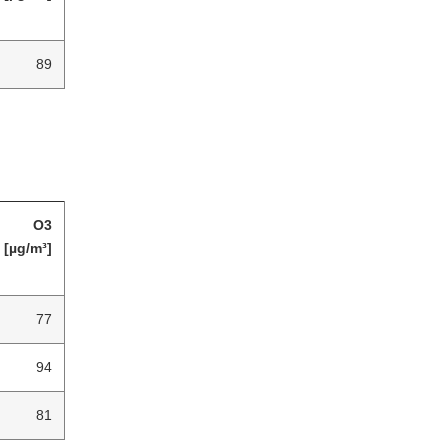
89
O3
[µg/m³]
77
94
81