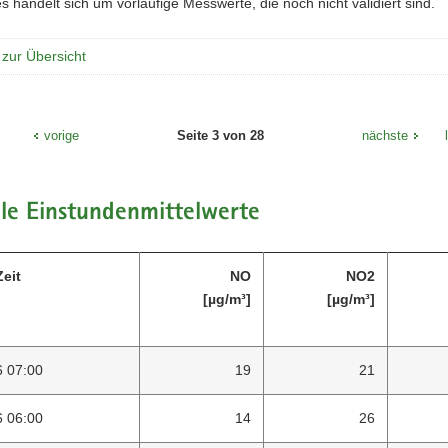
s handelt sich um vorläufige Messwerte, die noch nicht validiert sind.
 zur Übersicht
e
vorige
Seite 3 von 28
nächste
le Einstundenmittelwerte
eit
NO
NO2
[µg/m³]
[µg/m³]
6 07:00
19
21
6 06:00
14
26