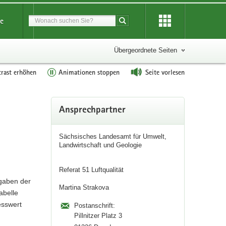
Suchbegriff
ce
Suche starten
Übergeordnete Seiten
rast erhöhen
Animationen stoppen
Seite vorlesen
Weitere
Ansprechpartner
Information
Sächsisches Landesamt für Umwelt,
Landwirtschaft und Geologie
Referat 51 Luftqualität
ngaben der
Martina Strakova
abelle
esswert
Postanschrift:
Pillnitzer Platz 3