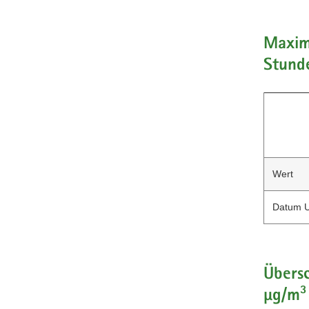
Maxima
Stund
Wert
Datum U
Übers
µg/m³