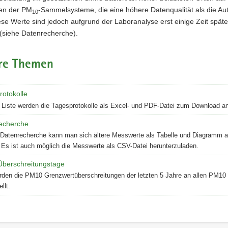
en der PM
-Sammelsysteme, die eine höhere Datenqualität als die A
10
iese Werte sind jedoch aufgrund der Laboranalyse erst einige Zeit späte
 (siehe Datenrecherche).
re Themen
rotokolle
r Liste werden die Tagesprotokolle als Excel- und PDF-Datei zum Download a
echerche
 Datenrecherche kann man sich ältere Messwerte als Tabelle und Diagramm 
 Es ist auch möglich die Messwerte als CSV-Datei herunterzuladen.
berschreitungstage
rden die PM10 Grenzwertüberschreitungen der letzten 5 Jahre an allen PM10
llt.