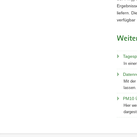
Ergebniss
liefern. D
verfügbar
Weite
Tagesp
In eine
Datenr
Mit der
lassen.
PM10 Ü
Hier we
dargeste
Service