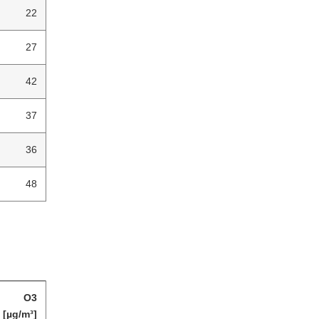
22
27
42
37
36
48
O3
[µg/m³]