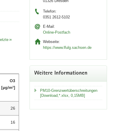
01326 Dresden
Telefon:
0351 2612-5102
E-Mail:
Online-Postfach
letzte
Webseite:
https://www.lfulg.sachsen.de
Weitere Informationen
O3
[µg/m³]
PM10-Grenzwertüberschreitungen
[Download,*.xlsx, 0,15MB]
26
16