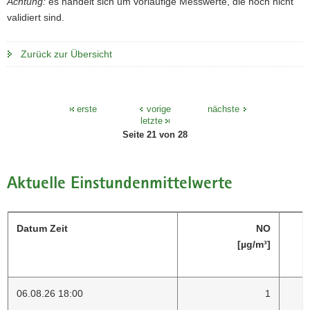
Achtung:
es handelt sich um vorläufige Messwerte, die noch nicht
a
o
validiert sind.
v
n
i
Zurück zur Übersicht
g
a
t
erste
vorige
nächste
i
letzte
o
Seite 21 von 28
n
Aktuelle Einstundenmittelwerte
Datum Zeit
NO
[µg/m³]
06.08.26 18:00
1