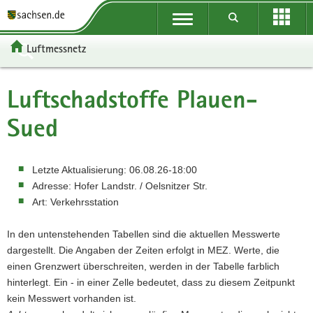
P
Portalübergreifende
o
P
Navigation
r
o
P
Luftmessnetz
t
r
o
H
a
t
r
a
W
l
a
t
u
e
S
Luftschadstoffe
Plauen-
ü
l
a
p
i
e
b
n
l
t
t
r
Sued
e
a
t
i
e
v
r
v
h
n
r
i
g
i
e
h
e
c
Letzte Aktualisierung:
06.08.26-18:00
r
g
m
a
I
e
Adresse:
Hofer Landstr. / Oelsnitzer Str.
e
a
e
l
n
Art:
Verkehrsstation
i
t
n
t
f
f
i
o
In den untenstehenden Tabellen sind die aktuellen Messwerte
e
o
r
dargestellt. Die Angaben der Zeiten erfolgt in MEZ. Werte, die
n
n
m
einen Grenzwert überschreiten, werden in der Tabelle farblich
d
a
hinterlegt. Ein - in einer Zelle bedeutet, dass zu diesem Zeitpunkt
e
t
kein Messwert vorhanden ist.
N
i