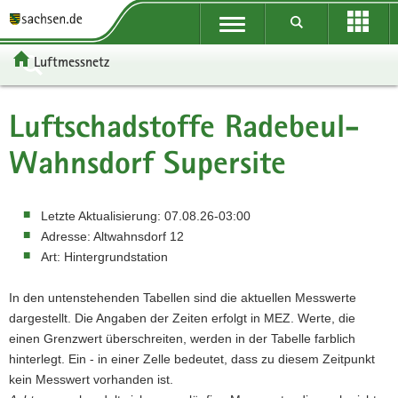
P
Portalübergreifende
o
P
Navigation
r
o
P
Luftmessnetz
t
r
o
H
a
t
r
a
W
l
a
t
u
e
S
Luftschadstoffe
Radebeul-
ü
l
a
p
i
e
b
n
l
t
t
r
Wahnsdorf Supersite
e
a
t
i
e
v
r
v
h
n
r
i
g
i
e
h
e
c
Letzte Aktualisierung:
07.08.26-03:00
r
g
m
a
I
e
Adresse:
Altwahnsdorf 12
e
a
e
l
n
Art:
Hintergrundstation
i
t
n
t
f
f
i
o
In den untenstehenden Tabellen sind die aktuellen Messwerte
e
o
r
dargestellt. Die Angaben der Zeiten erfolgt in MEZ. Werte, die
n
n
m
einen Grenzwert überschreiten, werden in der Tabelle farblich
d
a
hinterlegt. Ein - in einer Zelle bedeutet, dass zu diesem Zeitpunkt
e
t
kein Messwert vorhanden ist.
N
i