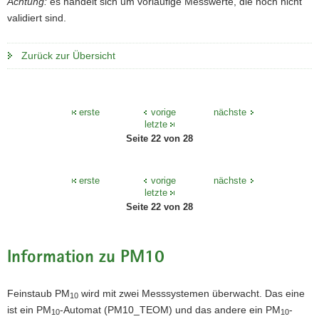
Achtung:
es handelt sich um vorläufige Messwerte, die noch nicht
a
o
validiert sind.
v
n
i
Zurück zur Übersicht
g
a
t
erste
vorige
nächste
i
letzte
o
Seite 22 von 28
n
erste
vorige
nächste
letzte
Seite 22 von 28
Information zu PM10
Feinstaub PM
wird mit zwei Messsystemen überwacht. Das eine
10
ist ein PM
-Automat (PM10_TEOM) und das andere ein PM
-
10
10