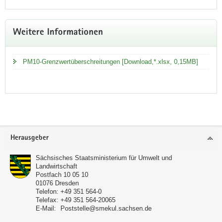
Weitere Informationen
PM10-Grenzwertüberschreitungen [Download,*.xlsx, 0,15MB]
Service
Herausgeber
Sächsisches Staatsministerium für Umwelt und
Landwirtschaft
Postfach 10 05 10
01076
Dresden
Telefon:
+49 351 564-0
Telefax:
+49 351 564-20065
E-Mail:
Poststelle@smekul.sachsen.de