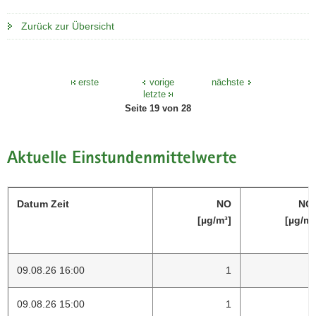
a
o
Zurück zur Übersicht
v
n
i
g
a
erste
vorige
nächste
letzte
t
Seite 19 von 28
i
o
n
Aktuelle Einstundenmittelwerte
Datum Zeit
NO
NO
[µg/m³]
[µg/m³
09.08.26 16:00
1
09.08.26 15:00
1