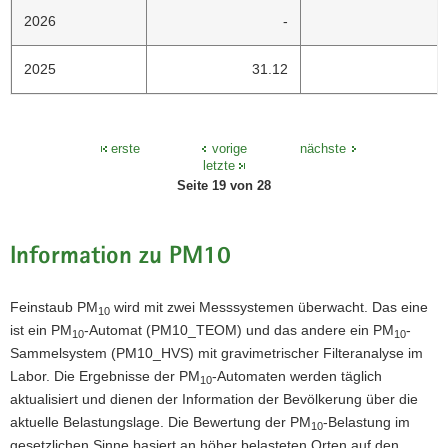
2026
-
2025
31.12
erste
vorige
nächste
letzte
Seite 19 von 28
Information zu PM10
Feinstaub PM
wird mit zwei Messsystemen überwacht. Das eine
10
ist ein PM
-Automat (PM10_TEOM) und das andere ein PM
-
10
10
Sammelsystem (PM10_HVS) mit gravimetrischer Filteranalyse im
Labor. Die Ergebnisse der PM
-Automaten werden täglich
10
aktualisiert und dienen der Information der Bevölkerung über die
aktuelle Belastungslage. Die Bewertung der PM
-Belastung im
10
gesetzlichen Sinne basiert an höher belasteten Orten auf den