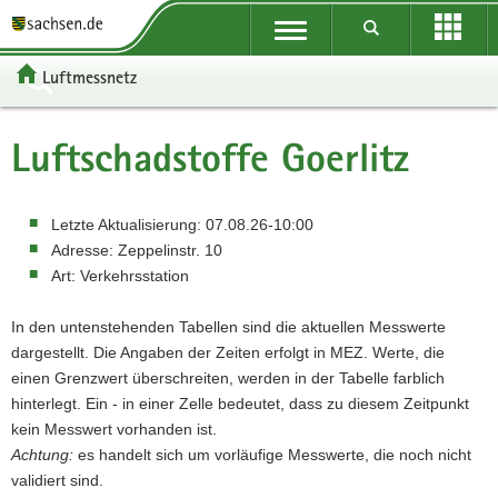
P
Portalübergreifende
o
P
Navigation
r
o
P
Luftmessnetz
t
r
o
H
a
t
r
a
W
l
a
t
u
e
S
Luftschadstoffe
Goerlitz
ü
l
a
p
i
e
b
n
l
t
t
r
e
a
t
i
e
v
Letzte Aktualisierung:
07.08.26-10:00
r
v
h
n
r
i
Adresse:
Zeppelinstr. 10
g
i
e
h
e
c
Art:
Verkehrsstation
r
g
m
a
I
e
e
a
e
l
n
In den untenstehenden Tabellen sind die aktuellen Messwerte
i
t
n
t
f
dargestellt. Die Angaben der Zeiten erfolgt in MEZ. Werte, die
f
i
o
einen Grenzwert überschreiten, werden in der Tabelle farblich
e
o
r
hinterlegt. Ein - in einer Zelle bedeutet, dass zu diesem Zeitpunkt
n
n
m
kein Messwert vorhanden ist.
d
a
Achtung:
es handelt sich um vorläufige Messwerte, die noch nicht
e
t
validiert sind.
N
i