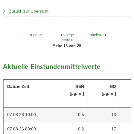
a
o
Zurück zur Übersicht
v
n
i
g
a
erste
vorige
nächste
letzte
t
Seite 13 von 28
i
o
n
Aktuelle Einstundenmittelwerte
Datum Zeit
BEN
NO
[µg/m³]
[µg/m³]
07.08.26 10:00
0,5
13
07.08.26 09:00
0,2
17