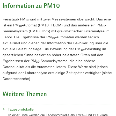
Information zu PM10
Feinstaub PM
wird mit zwei Messsystemen überwacht. Das eine
10
ist ein PM
-Automat (PM10_TEOM) und das andere ein PM
-
10
10
Sammelsystem (PM10_HVS) mit gravimetrischer Filteranalyse im
Labor. Die Ergebnisse der PM
-Automaten werden täglich
10
aktualisiert und dienen der Information der Bevölkerung über die
aktuelle Belastungslage. Die Bewertung der PM
-Belastung im
10
gesetzlichen Sinne basiert an höher belasteten Orten auf den
Ergebnissen der PM
-Sammelsysteme, die eine höhere
10
Datenqualität als die Automaten liefern. Diese Werte sind jedoch
aufgrund der Laboranalyse erst einige Zeit später verfügbar (siehe
Datenrecherche).
Weitere Themen
Tagesprotokolle
In einer Liste werden die Tagesprotokolle als Excel- und PDF-Datei