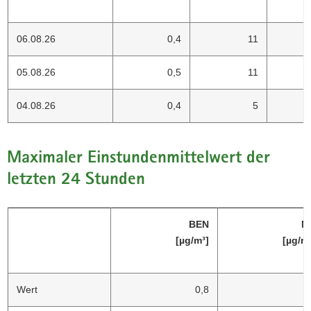
06.08.26
0,4
11
05.08.26
0,5
11
04.08.26
0,4
5
Maximaler Einstundenmittelwert der
letzten 24 Stunden
BEN
N
[µg/m³]
[µg/m
Wert
0,8
2