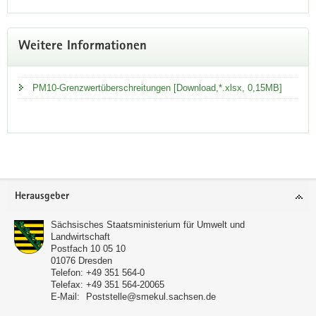
Weitere Informationen
PM10-Grenzwertüberschreitungen [Download,*.xlsx, 0,15MB]
Service
Herausgeber
Sächsisches Staatsministerium für Umwelt und
Landwirtschaft
Postfach 10 05 10
01076
Dresden
Telefon:
+49 351 564-0
Telefax:
+49 351 564-20065
E-Mail:
Poststelle@smekul.sachsen.de