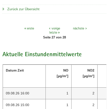
a
o
Zurück zur Übersicht
v
n
i
g
a
erste
vorige
nächste
letzte
t
Seite 27 von 28
i
o
n
Aktuelle Einstundenmittelwerte
Datum Zeit
NO
NO2
[µg/m³]
[µg/m³]
09.08.26 16:00
1
2
09.08.26 15:00
1
2