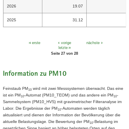
2026
19.07
2025
31.12
erste
vorige
nächste
letzte
Seite 27 von 28
Information zu PM10
Feinstaub PM
wird mit zwei Messsystemen überwacht. Das eine
10
ist ein PM
-Automat (PM10_TEOM) und das andere ein PM
-
10
10
Sammelsystem (PM10_HVS) mit gravimetrischer Filteranalyse im
Labor. Die Ergebnisse der PM
-Automaten werden täglich
10
aktualisiert und dienen der Information der Bevölkerung über die
aktuelle Belastungslage. Die Bewertung der PM
-Belastung im
10
gesetzlichen Sinne basiert an höher belasteten Orten auf den