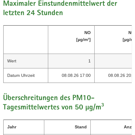
Maximaler Einstundenmittelwert der
letzten 24 Stunden
NO
NO
[µg/m³]
[µg/m
Wert
1
2
Datum Uhrzeit
08.08.26 17:00
08.08.26 20:
Überschreitungen des PM10-
Tagesmittelwertes von 50 µg/m³
Jahr
Stand
Anza