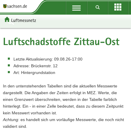
P
Portalübergreifende
o
P
Navigation
r
o
P
Luftmessnetz
t
r
o
H
a
t
r
a
W
l
a
t
u
e
S
Luftschadstoffe
Zittau-Ost
ü
l
a
p
i
e
b
n
l
t
t
r
e
a
t
i
e
v
Letzte Aktualisierung:
09.08.26-17:00
r
v
h
n
r
i
Adresse:
Brückenstr. 12
g
i
e
h
e
c
Art:
Hintergrundstation
r
g
m
a
I
e
e
a
e
l
n
In den untenstehenden Tabellen sind die aktuellen Messwerte
i
t
n
t
f
dargestellt. Die Angaben der Zeiten erfolgt in MEZ. Werte, die
f
i
o
einen Grenzwert überschreiten, werden in der Tabelle farblich
e
o
r
hinterlegt. Ein - in einer Zelle bedeutet, dass zu diesem Zeitpunkt
n
n
m
kein Messwert vorhanden ist.
d
a
Achtung:
es handelt sich um vorläufige Messwerte, die noch nicht
e
t
validiert sind.
N
i