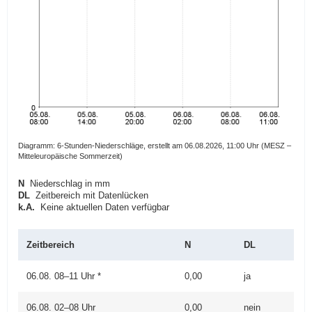
a
v
i
g
a
t
i
o
n
Diagramm: 6-Stunden-Niederschläge, erstellt am 06.08.2026, 11:00 Uhr (MESZ –
Mitteleuropäische Sommerzeit)
N
Niederschlag in mm
DL
Zeitbereich mit Datenlücken
k.A.
Keine aktuellen Daten verfügbar
Zeitbereich
N
DL
06.08. 08–11 Uhr *
0,00
ja
06.08. 02–08 Uhr
0,00
nein