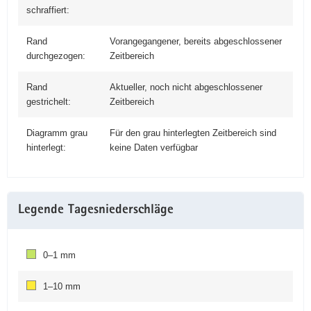
schraffiert:
Rand
Vorangegangener, bereits abgeschlossener
durchgezogen:
Zeitbereich
Rand
Aktueller, noch nicht abgeschlossener
gestrichelt:
Zeitbereich
Diagramm grau
Für den grau hinter­legten Zeit­bereich sind
hinter­legt:
keine Daten verfügbar
Legende Tagesniederschläge
0–1 mm
1–10 mm