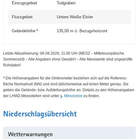
Einzugsgebiet
Todgraben
Flussgebiet
Untere Weiße Elster
a
Geländehöhe
135,00
m ü. Bezugshorizont
Letzte Aktualisierung: 06.08.2026, 11:00
Uhr (MESZ – Mitteleuropäische
Sommerzeit)
–
Alle Angaben ohne Gewähr! – Alle Messwerte sind ungeprüfte
Rohdaten!
a
Die Höhen­angaben für die Ombrometer beziehen sich auf die Referenz­
fläche Normal­null (NN) und sind üblicherweise auf einen Meter genau. Sie
geben die Gelände- bzw. Aufstellungs­höhe an. Details zu den Höhenangaben
der LHWZ-Mess­stellen sind unter
Messnetze
zu finden.
Niederschlags­übersicht
Wetterwarnungen