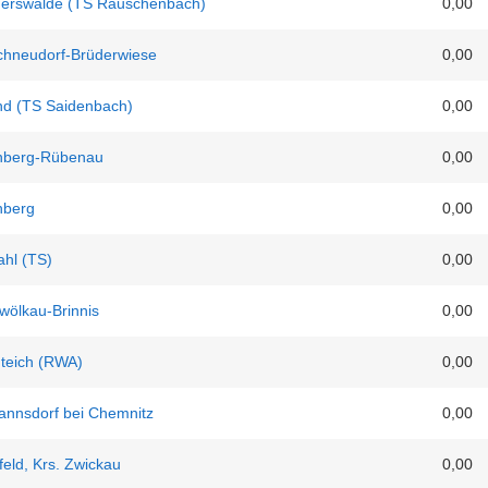
rswalde (TS Rauschenbach)
0,00
chneudorf-Brüderwiese
0,00
nd (TS Saidenbach)
0,00
nberg-Rübenau
0,00
nberg
0,00
ahl (TS)
0,00
wölkau-Brinnis
0,00
nteich (RWA)
0,00
annsdorf bei Chemnitz
0,00
feld, Krs. Zwickau
0,00