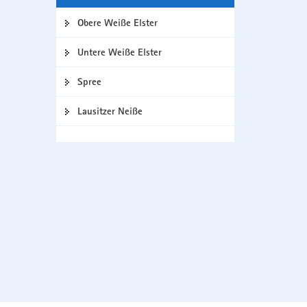
a
Obere Weiße Elster
v
i
Untere Weiße Elster
g
a
Spree
t
i
Lausitzer Neiße
o
n