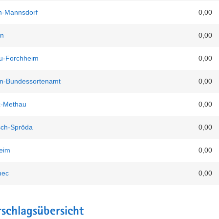
n-Mannsdorf
0,00
n
0,00
u-Forchheim
0,00
n-Bundessortenamt
0,00
tz-Methau
0,00
sch-Spröda
0,00
eim
0,00
nec
0,00
schlags­übersicht