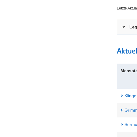
Hauptinhal
Letzte Aktu
Le
Aktuel
Messste
Kling
Grimm
Sermu