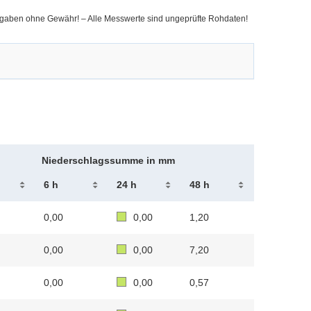
ngaben ohne Gewähr! – Alle Messwerte sind ungeprüfte Rohdaten!
Niederschlagssumme in mm
6 h
24 h
48 h
0,00
0,00
1,20
0,00
0,00
7,20
0,00
0,00
0,57