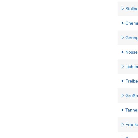
Stollb
Chemn
Gerin
Nosse
Lichte
Freibe
Großha
Tanne
Frank