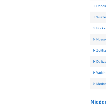
Döbel
Wurze
Pocka
Nosse
Zettli
Delitz
Waldh
Mede
Nieder