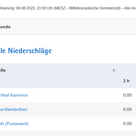
t
alisierung: 06.08.2026, 21:00
Uhr (MESZ – Mitteleuropäische Sommerzeit)
–
Alle A
gende
le Niederschläge
lle
1 h
enthal-Kamerun
0,00
a-Kleinbothen
0,00
th (Pumpwerk)
0,00