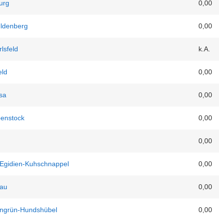
urg
0,00
ldenberg
0,00
lsfeld
k.A.
eld
0,00
sa
0,00
benstock
0,00
0,00
 Egidien-Kuhschnappel
0,00
au
0,00
engrün-Hundshübel
0,00