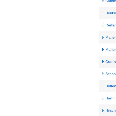
Cämme
Deuts
Reifla
Marie
Marie
Cranz
Schön
Hütte
Hartm
Hirsch