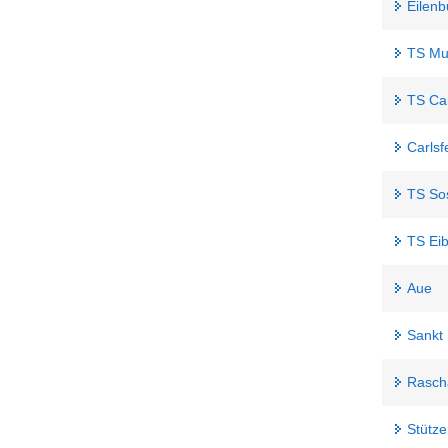
Eilenb
TS Mu
TS Car
Carlsf
TS So
TS Ei
Aue
Sankt
Rasch
Stütz