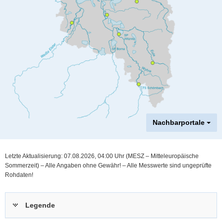
a
v
i
g
a
t
i
o
n
Nachbarportale
Hauptinhalt
Letzte Aktualisierung: 07.08.2026, 04:00
Uhr (MESZ – Mitteleuropäische
Sommerzeit)
–
Alle Angaben ohne Gewähr! – Alle Messwerte sind ungeprüfte
Rohdaten!
Legende