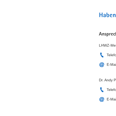
Haben
Ansprec
LHWZ-Mel
Telef
E-Mai
Dr. Andy P
Telef
E-Mai