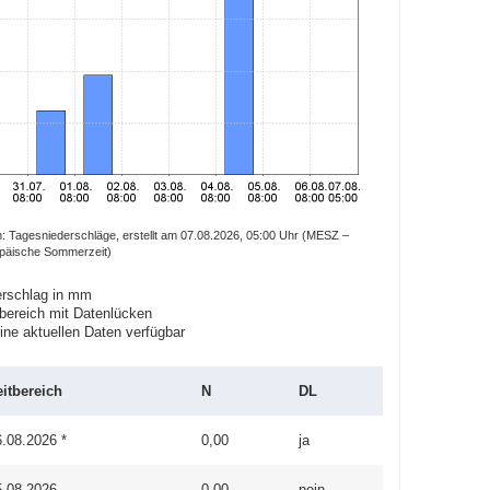
 Tagesniederschläge, erstellt am 07.08.2026, 05:00 Uhr (MESZ –
opäische Sommerzeit)
rschlag in mm
bereich mit Datenlücken
ne aktuellen Daten verfügbar
eitbereich
N
DL
6.08.2026 *
0,00
ja
5.08.2026
0,00
nein