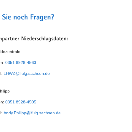
 Sie noch Fragen?
hpartner Niederschlagsdaten:
dezentrale
on:
0351 8928-4563
l:
LHWZ@lfulg.sachsen.de
hilipp
on:
0351 8928-4505
l:
Andy.Philipp@lfulg.sachsen.de