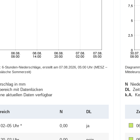
 6-Stunden-Niederschläge, erstellt am 07.08.2026, 05:00 Uhr (MESZ –
Diagramm:
opäische Sommerzeit)
Mitteleur
schlag in mm
N
Niede
ereich mit Datenlücken
DL
Zeit
e aktuellen Daten verfügbar
k.A.
Kei
reich
N
DL
Z
 02–05 Uhr *
0,00
ja
0
 20–02 Uhr
0,00
nein
0