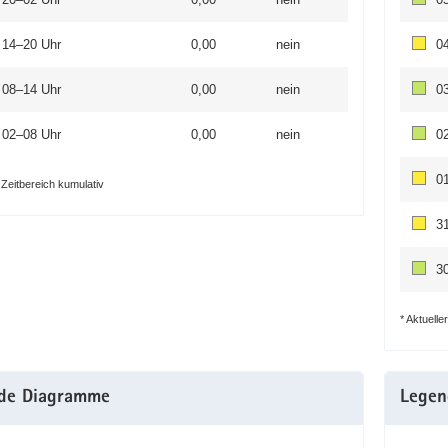
 14–20 Uhr
0,00
nein
0
 08–14 Uhr
0,00
nein
0
 02–08 Uhr
0,00
nein
0
0
r Zeitbereich kumulativ
3
3
* Aktuelle
de Diagramme
Legen