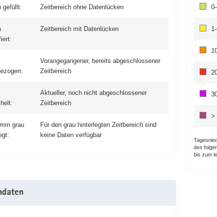
 gefüllt:
Zeitbereich ohne Datenlücken
0
n
Zeitbereich mit Datenlücken
1
iert:
1
Vorangegangener, bereits abgeschlossener
gezogen:
Zeitbereich
2
Aktueller, noch nicht abgeschlossener
3
helt:
Zeitbereich
>
amm grau
Für den grau hinter­legten Zeit­bereich sind
egt:
keine Daten verfügbar
Tagesnied
des folge
bis zum l
daten