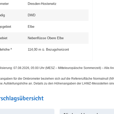
meter
Dresden-Hosterwitz
dig
DWD
sgebiet
Elbe
ebiet
Nebenflüsse Obere Elbe
a
dehöhe
114,00
m ü. Bezugshorizont
alisierung: 07.08.2026, 05:00
Uhr (MESZ – Mitteleuropäische Sommerzeit)
–
Alle A
angaben für die Ombrometer beziehen sich auf die Referenz­fläche Normal­null (NN
w. Aufstellungs­höhe an. Details zu den Höhenangaben der LHWZ-Mess­stellen sin
schlags­übersicht