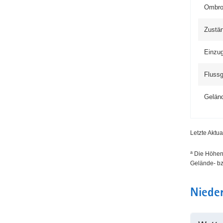
Ombro
Zustän
Einzug
Flussg
Gelän
Letzte Aktu
a
Die Höhen­
Gelände- bz
Nieder