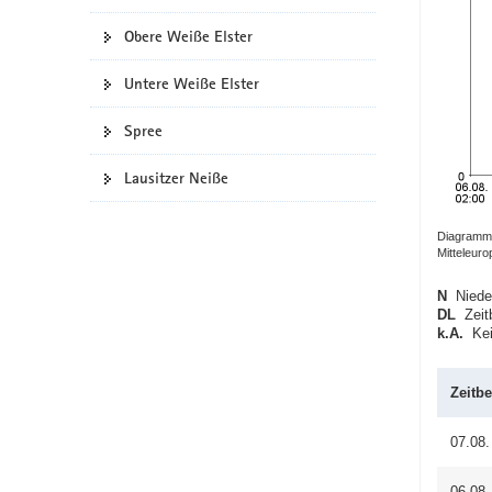
a
Obere Weiße Elster
v
i
Untere Weiße Elster
g
a
Spree
t
i
Lausitzer Neiße
o
n
Diagramm:
Mitteleur
N
Nieder
DL
Zeitb
k.A.
Kein
Zeitbe
07.08.
06.08.