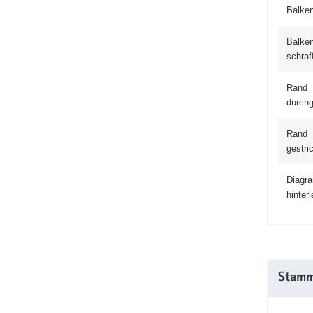
Balken
Balke
schraff
Rand
durch
Rand
gestric
Diagr
hinter­l
Stamm