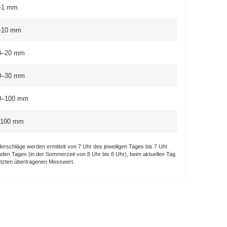
–1 mm
–10 mm
0–20 mm
0–30 mm
0–100 mm
 100 mm
erschläge werden ermittelt von 7 Uhr des jeweiligen Tages bis 7 Uhr
nden Tages (in der Sommerzeit von 8 Uhr bis 8 Uhr), beim aktuellen Tag
etzten über­tragenen Messwert.