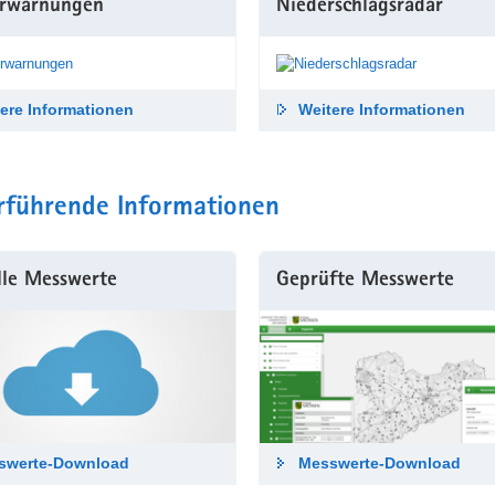
rwarnungen
Niederschlags­radar
ere Informationen
Weitere Informationen
rführende Informationen
lle Messwerte
Geprüfte Messwerte
swerte-Down­load
Messwerte-Down­load