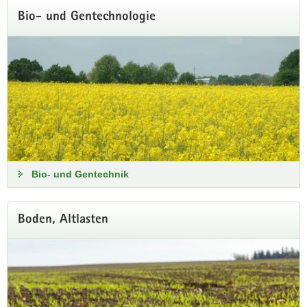
Bio- und Gentechnologie
Klimavorsorge für attraktive Orte
Regionalveranstaltung in Bad Elster am 2.
September
Wie können Kommunen auch unter veränderten klimatischen
Bio- und Gentechnik
Bedingungen attraktiv und lebenswert bleiben?
Programm und Anmeldung
Boden, Altlasten