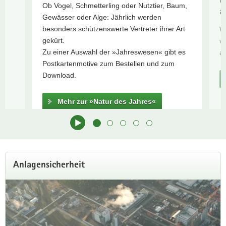
R
Ob Vogel, Schmetterling oder Nutztier, Baum,
Informationen
a
a
gt
Gewässer oder Alge: Jährlich werden
zur
v
besonders schützenswerte Vertreter ihrer Art
W
Trockenheit
i
gekürt.
v
Umweltdaten
g
Zu einer Auswahl der »Jahreswesen« gibt es
at
2024
a
Postkartenmotive zum Bestellen und zum
Aktuelle
t
Download.
Messwerte
i
o
Mehr zur »Natur des Jahres«
n
Hauptinhalt
Anlagensicherheit