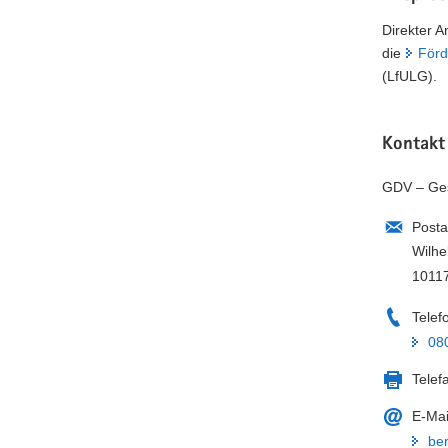
Direkter 
die
Förd
(LfULG).
Kontakt
GDV – Ges
Posta
Wilhe
10117
Telef
08
Telef
E-Mai
be