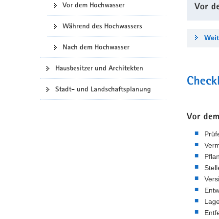
Vor dem Hochwasser
Vor d
a
v
Während des Hochwassers
i
Weit
g
Nach dem Hochwasser
a
t
Hausbesitzer und Architekten
i
Checkl
Stadt- und Landschaftsplanung
o
n
Vor dem
Prüf
Verm
Pfla
Stel
Vers
Entw
Lage
Entf