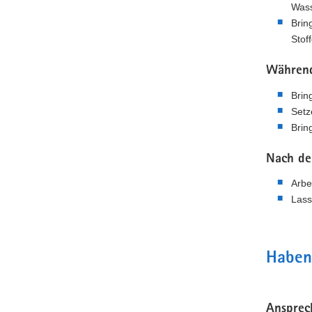
Wass
Brin
Stoff
Während
Brin
Setz
Brin
Nach de
Arbe
Lass
Haben
Ansprec