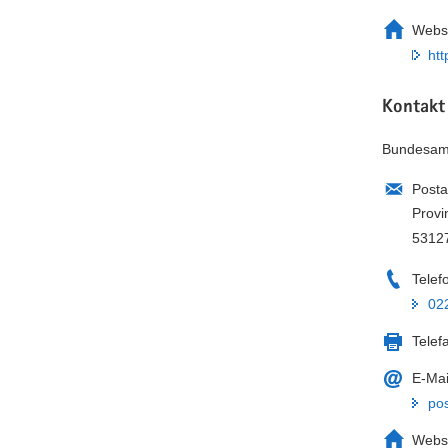
Webse
htt
Kontakt
Bundesamt
Posta
Provi
5312
Telef
02
Telef
E-Mai
po
Webse