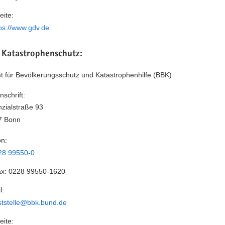
ite:
ps://www.gdv.de
 Katastrophenschutz:
 für Bevölkerungsschutz und Katastrophenhilfe (BBK)
nschrift:
nzialstraße 93
7 Bonn
on:
28 99550-0
ax:
0228 99550-1620
l:
ststelle@bbk.bund.de
ite: