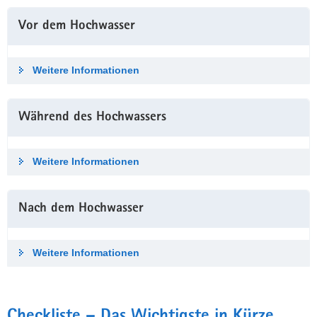
a
Vor dem Hochwasser
v
i
g
Weitere Informationen
a
t
i
Während des Hoch­wassers
o
n
Weitere Informationen
Nach dem Hochwasser
Weitere Informationen
Checkliste – Das Wichtigste in Kürze