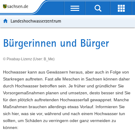
P
P
H
F
o
o
a
o
r
r
u
o
Landeshochwasserzentrum
t
t
p
t
a
a
t
e
l
l
i
r
Bürgerinnen und Bürger
Hauptinhalt
ü
n
n
-
b
a
h
B
e
v
a
e
© Pixabay-Lizenz (User: B_Me)
r
i
l
r
Hochwasser kann aus Gewässern heraus, aber auch in Folge von
g
g
t
e
Starkregen auftreten. Fast alle Meschen in Sachsen können daher
r
a
i
durch Hochwasser betroffen sein. Je früher und gründlicher Sie
e
t
c
Vorsorgemaßnahmen planen und umsetzen, desto besser sind Sie
i
i
h
für den plötzlich auftretenden Hochwasserfall gewappnet. Manche
f
o
Maßnahmen brauchen allerdings etwas Vorlauf. Informieren Sie
e
n
sich hier, was sie vor, während und nach einem Hochwasser tun
n
sollten, um Schäden zu verringern oder ganz vermeiden zu
d
können:
e
N