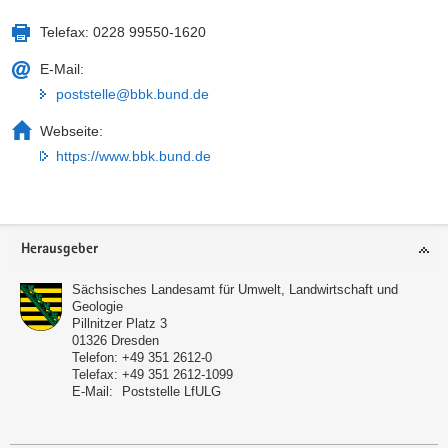
Telefax:
0228 99550-1620
E-Mail:
poststelle@bbk.bund.de
Webseite:
https://www.bbk.bund.de
Footer-
Herausgeber
Bereich
Sächsisches Landesamt für Umwelt, Landwirtschaft und
Geologie
Pillnitzer Platz 3
01326
Dresden
Telefon:
+49 351 2612-0
Telefax:
+49 351 2612-1099
E-Mail:
Poststelle LfULG