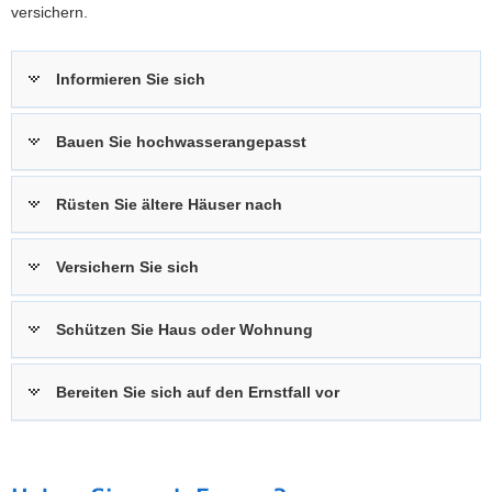
versichern.
a
v
i
Informieren Sie sich
g
a
Bauen Sie hochwasser­angepasst
t
i
o
Rüsten Sie ältere Häuser nach
n
Versichern Sie sich
Schützen Sie Haus oder Wohnung
Bereiten Sie sich auf den Ernstfall vor