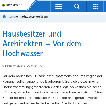
P
P
H
F
o
o
a
o
r
r
u
o
Landeshochwasserzentrum
t
t
p
t
a
a
t
e
l
l
i
r
Hausbesitzer und
Hauptinhalt
ü
n
n
-
Architekten – Vor dem
b
a
h
B
e
v
a
e
Hoch­wasser
r
i
l
r
g
g
t
e
r
a
i
© Pixabay-Lizenz (User: annca)
e
t
c
i
i
h
Vor dem Kauf eines Grundstückes, spätestens aber mit Beginn der
f
o
Planung, sollten angehende Bauherren klären, ob dieses in einem
e
n
überschwemmungsgefährdeten Gebiet liegt. So können Sie schon
n
frühzeitig alle relevanten Hochwasserrisiken berücksichtigen. Ältere
d
Häuser sollten durch bauliche Maßnahmen nachgerüstet werden
e
und gegen verbleibende Risiken sollten Sie Ihr Eigentum
N