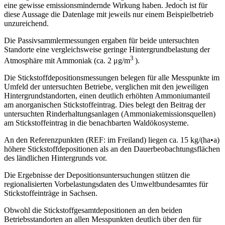
eine gewisse emissionsmindernde Wirkung haben. Jedoch ist für
diese Aussage die Datenlage mit jeweils nur einem Beispielbetrieb
unzureichend.
Die Passivsammlermessungen ergaben für beide untersuchten
Standorte eine vergleichsweise geringe Hintergrundbelastung der
3
Atmosphäre mit Ammoniak (ca. 2 μg/m
).
Die Stickstoffdepositionsmessungen belegen für alle Messpunkte im
Umfeld der untersuchten Betriebe, verglichen mit den jeweiligen
Hintergrundstandorten, einen deutlich erhöhten Ammoniumanteil
am anorganischen Stickstoffeintrag. Dies belegt den Beitrag der
untersuchten Rinderhaltungsanlagen (Ammoniakemissionsquellen)
am Stickstoffeintrag in die benachbarten Waldökosysteme.
An den Referenzpunkten (REF: im Freiland) liegen ca. 15 kg/(ha•a)
höhere Stickstoffdepositionen als an den Dauerbeobachtungsflächen
des ländlichen Hintergrunds vor.
Die Ergebnisse der Depositionsuntersuchungen stützen die
regionalisierten Vorbelastungsdaten des Umweltbundesamtes für
Stickstoffeinträge in Sachsen.
Obwohl die Stickstoffgesamtdepositionen an den beiden
Betriebsstandorten an allen Messpunkten deutlich über den für