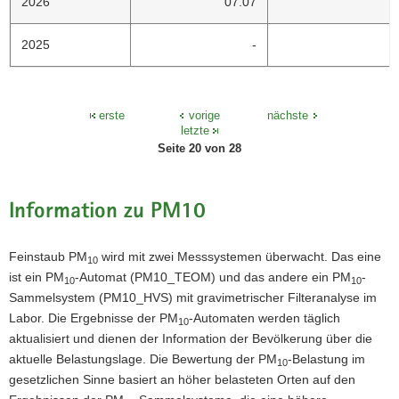
2026
07.07
2025
-
erste
vorige
nächste
letzte
Seite 20 von 28
Information zu PM10
Feinstaub PM
wird mit zwei Messsystemen überwacht. Das eine
10
ist ein PM
-Automat (PM10_TEOM) und das andere ein PM
-
10
10
Sammelsystem (PM10_HVS) mit gravimetrischer Filteranalyse im
Labor. Die Ergebnisse der PM
-Automaten werden täglich
10
aktualisiert und dienen der Information der Bevölkerung über die
aktuelle Belastungslage. Die Bewertung der PM
-Belastung im
10
gesetzlichen Sinne basiert an höher belasteten Orten auf den