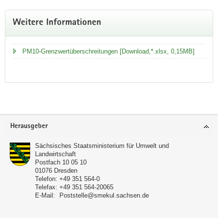
Weitere Informationen
PM10-Grenzwertüberschreitungen [Download,*.xlsx, 0,15MB]
Service
Herausgeber
Sächsisches Staatsministerium für Umwelt und
Landwirtschaft
Postfach 10 05 10
01076
Dresden
Telefon:
+49 351 564-0
Telefax:
+49 351 564-20065
E-Mail:
Poststelle@smekul.sachsen.de