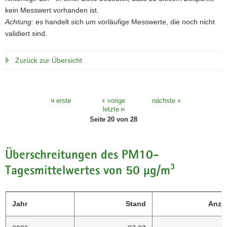
kein Messwert vorhanden ist.
a
o
Achtung:
es handelt sich um vorläufige Messwerte, die noch nicht
v
n
validiert sind.
i
g
a
Zurück zur Übersicht
t
i
o
erste
vorige
nächste
n
letzte
Seite 20 von 28
Überschreitungen des PM10-
Tagesmittelwertes von 50 µg/m³
Jahr
Stand
Anza