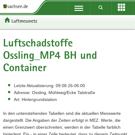
P
Portalübergreifende
o
P
Navigation
r
o
P
Luftmessnetz
t
r
o
H
a
t
r
a
W
l
a
t
u
e
S
Luftschadstoffe
ü
l
a
p
i
e
b
n
l
t
t
r
Ossling_MP4 BH und
e
a
t
i
e
v
r
v
h
n
r
i
Container
g
i
e
h
e
c
r
g
m
a
I
e
Letzte Aktualisierung:
09.08.26-06:00
e
a
e
l
n
Adresse:
Ossling, Mühlweg/Ecke Talstraße
i
t
n
t
f
Art:
Hintergrundstation
f
i
o
e
o
r
In den untenstehenden Tabellen sind die aktuellen Messwerte
n
n
m
dargestellt. Die Angaben der Zeiten erfolgt in MEZ. Werte, die
d
a
einen Grenzwert überschreiten, werden in der Tabelle farblich
e
t
hinterlegt. Ein - in einer Zelle bedeutet, dass zu diesem Zeitpunkt
N
i